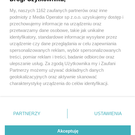
My, naszych 1162 zaufanych partnerów oraz inne
Wydawca mediów
lokalnych
podmioty z Media Operator sp z.o.o. uzyskujemy dostęp i
przechowujemy informacje na urządzeniu oraz
przetwarzamy dane osobowe, takie jak unikalne
identyfikatory, standardowe informacje wysyłane przez
urządzenie czy dane przeglądania w celu zapewniania
1 / 0
spersonalizowanych reklam, wybór spersonalizowanych
Nie zapomnij
treści, pomiar reklam i treści, badanie odbiorców oraz
zapoznać się z:
polityką prywatności
ulepszanie usług. Za zgodą Użytkownika my i Zaufani
Twoje
miasto
Skontakuj się
z nami
Partnerzy możemy używać dokładnych danych
Piekary Śląskie
Kontakt
geolokalizacyjnych oraz aktywnie skanować
Chorzów
Redakcja
charakterystykę urządzenia do celów identyfikacji.
Tarnowskie Góry
Newsletter
Ruda Śląska
Reklama
Ponieważ cenimy Twoją prywatność, prosimy o zgodę na
Świętochłowice
korzystanie z tych technologii poprzez kliknięcie
Tychy
„Akceptuję”. Zgoda jest dobrowolna i zawsze możesz ją
Bytom
Katowice
zmienić/wycofać klikając przycisk ustawień prywatności
REKLAMA
PARTNERZY
USTAWIENIA
Gliwice
znajdujący się w lewym dolnym rogu strony
. Niektóre
Zabrze
Zagłębie
rodzaje przetwarzania danych nie wymagają zgody
użytkownika, ale masz prawo sprzeciwić się takiemu
Akceptuję