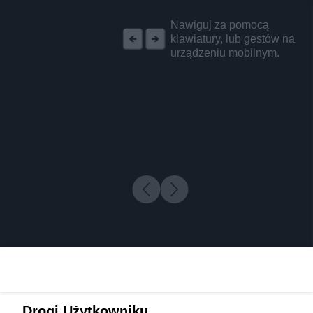
REKLAMA
Nawiguj za pomocą
klawiatury, lub gestów na
urządzeniu mobilnym.
Drogi Użytkowniku,