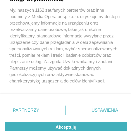
My, naszych 1162 zaufanych partnerów oraz inne
Wydawca mediów
lokalnych
podmioty z Media Operator sp z.o.o. uzyskujemy dostęp i
przechowujemy informacje na urządzeniu oraz
przetwarzamy dane osobowe, takie jak unikalne
identyfikatory, standardowe informacje wysyłane przez
urządzenie czy dane przeglądania w celu zapewniania
2 / 0
spersonalizowanych reklam, wybór spersonalizowanych
Nie zapomnij
treści, pomiar reklam i treści, badanie odbiorców oraz
zapoznać się z:
polityką prywatności
ulepszanie usług. Za zgodą Użytkownika my i Zaufani
Twoje
miasto
Skontakuj się
z nami
Partnerzy możemy używać dokładnych danych
Piekary Śląskie
Kontakt
geolokalizacyjnych oraz aktywnie skanować
Chorzów
Redakcja
charakterystykę urządzenia do celów identyfikacji.
Tarnowskie Góry
Newsletter
Ruda Śląska
Reklama
Ponieważ cenimy Twoją prywatność, prosimy o zgodę na
Świętochłowice
korzystanie z tych technologii poprzez kliknięcie
Tychy
„Akceptuję”. Zgoda jest dobrowolna i zawsze możesz ją
Bytom
Katowice
zmienić/wycofać klikając przycisk ustawień prywatności
REKLAMA
PARTNERZY
USTAWIENIA
Gliwice
znajdujący się w lewym dolnym rogu strony
. Niektóre
Zabrze
Zagłębie
rodzaje przetwarzania danych nie wymagają zgody
użytkownika, ale masz prawo sprzeciwić się takiemu
Akceptuję