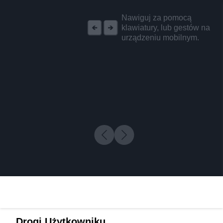
REKLAMA
Nawiguj za pomocą
klawiatury, lub gestów na
urządzeniu mobilnym.
Drogi Użytkowniku,