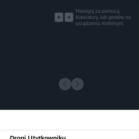
REKLAMA
Nawiguj za pomocą
klawiatury, lub gestów na
urządzeniu mobilnym.
Drogi Użytkowniku,