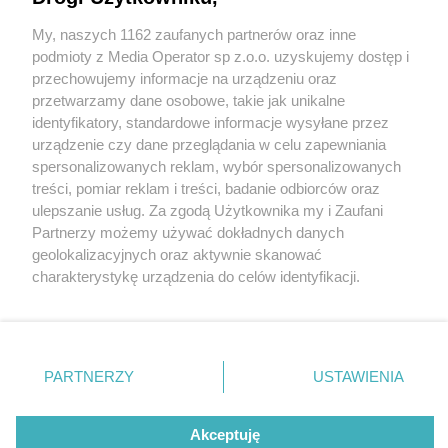
My, naszych 1162 zaufanych partnerów oraz inne
Wydawca mediów
lokalnych
podmioty z Media Operator sp z.o.o. uzyskujemy dostęp i
przechowujemy informacje na urządzeniu oraz
przetwarzamy dane osobowe, takie jak unikalne
identyfikatory, standardowe informacje wysyłane przez
urządzenie czy dane przeglądania w celu zapewniania
5 / 0
spersonalizowanych reklam, wybór spersonalizowanych
Nie zapomnij
treści, pomiar reklam i treści, badanie odbiorców oraz
zapoznać się z:
polityką prywatności
ulepszanie usług. Za zgodą Użytkownika my i Zaufani
Twoje
miasto
Skontakuj się
z nami
Partnerzy możemy używać dokładnych danych
Piekary Śląskie
Kontakt
geolokalizacyjnych oraz aktywnie skanować
Chorzów
Redakcja
charakterystykę urządzenia do celów identyfikacji.
Tarnowskie Góry
Newsletter
Ruda Śląska
Reklama
Ponieważ cenimy Twoją prywatność, prosimy o zgodę na
Świętochłowice
korzystanie z tych technologii poprzez kliknięcie
Tychy
„Akceptuję”. Zgoda jest dobrowolna i zawsze możesz ją
Bytom
Katowice
zmienić/wycofać klikając przycisk ustawień prywatności
REKLAMA
PARTNERZY
USTAWIENIA
Gliwice
znajdujący się w lewym dolnym rogu strony
. Niektóre
Zabrze
Zagłębie
rodzaje przetwarzania danych nie wymagają zgody
użytkownika, ale masz prawo sprzeciwić się takiemu
Akceptuję