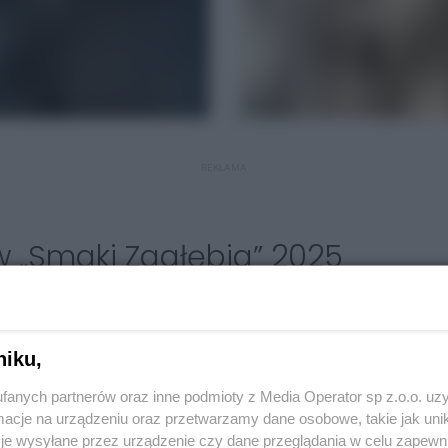
REKLAMA
 „Smaki Zagłębia” 2025
ytucji z Zagłębia Dąbrowskiego:
niku,
fanych partnerów oraz inne podmioty z Media Operator sp z.o.o. uz
cje na urządzeniu oraz przetwarzamy dane osobowe, takie jak unika
je wysyłane przez urządzenie czy dane przeglądania w celu zapewn