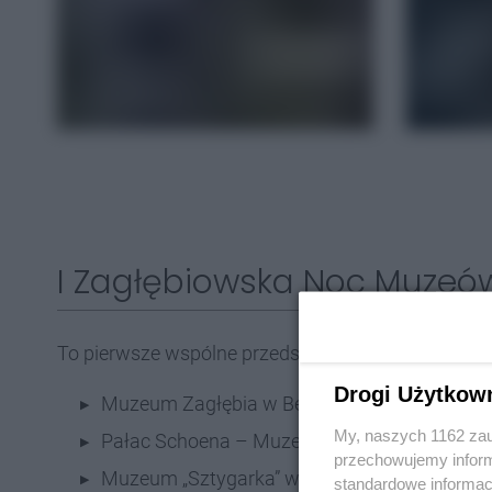
I Zagłębiowska Noc Muzeów
To pierwsze wspólne przedsięwzięcie czterech inst
Drogi Użytkow
Muzeum Zagłębia w Będzinie,
My, naszych 1162 zau
Pałac Schoena – Muzeum w Sosnowcu,
przechowujemy informa
Muzeum „Sztygarka” w Dąbrowie Górniczej,
standardowe informac