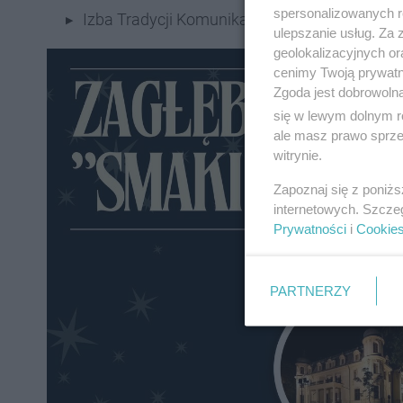
spersonalizowanych re
Izba Tradycji Komunikacji Miejskiej PKM w Bę
ulepszanie usług. Za
geolokalizacyjnych or
cenimy Twoją prywatno
Zgoda jest dobrowoln
się w lewym dolnym r
ale masz prawo sprzec
witrynie.
Zapoznaj się z poniż
internetowych. Szcze
Prywatności
i
Cookie
PARTNERZY