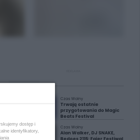
REKLAMA
Polecane
Czas Wolny
Trwają ostatnie
przygotowania do Magic
Beats Festival
yskujemy dostęp i
Czas Wolny
lne identyfikatory,
Alan Walker, DJ SNAKE,
iania
Bedoes 2115: Fajer Festiwal