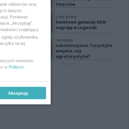
Chorzów
anie odbiorców oraz
nych danych
kacji. Ponieważ
Czas Wolny
Światowe gwiazdy EDM
ięcie „Akceptuję”.
zagrają w Legendii
ywatności znajdujący
ą zgody użytkownika,
Turystyka
 tylko na tej
Lubelszczyzna. Turystyka
wiejska, czy
agroturystyka?
 naszych serwisów
REKLAMA
esz w
Polityce
Akceptuję