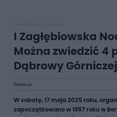
24zaglebie.pl
/
czas wolny
I Zagłębiowska No
Można zwiedzić 4 
Dąbrowy Górnicz
Redakcja
W sobotę, 17 maja 2025 roku, orga
zapoczątkowano w 1997 roku w Berlin