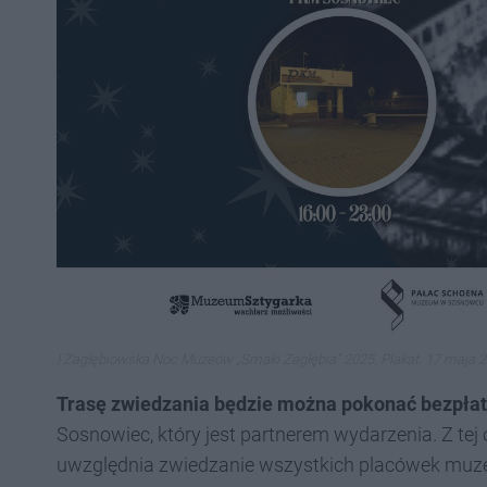
I Zagłębiowska Noc Muzeów „Smaki Zagłębia” 2025. Plakat. 17 maja 2
Trasę zwiedzania będzie można pokonać bezpła
Sosnowiec, który jest partnerem wydarzenia. Z tej 
uwzględnia zwiedzanie wszystkich placówek muzea