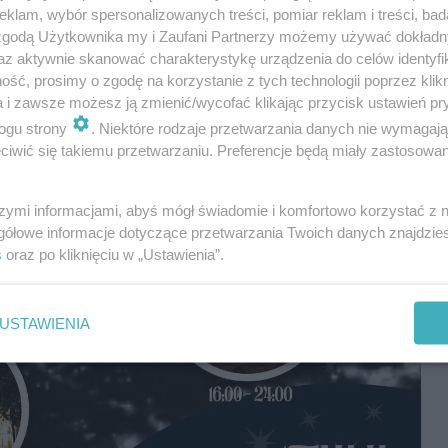
klam, wybór spersonalizowanych treści, pomiar reklam i treści, bad
dzinie.
 zgodą Użytkownika my i Zaufani Partnerzy możemy używać dokład
az aktywnie skanować charakterystykę urządzenia do celów identyfi
ść, prosimy o zgodę na korzystanie z tych technologii poprzez klikn
a i zawsze możesz ją zmienić/wycofać klikając przycisk ustawień pr
ogu strony
. Niektóre rodzaje przetwarzania danych nie wymagaj
iwić się takiemu przetwarzaniu. Preferencje będą miały zastosowania
szymi informacjami, abyś mógł świadomie i komfortowo korzystać z
gółowe informacje dotyczące przetwarzania Twoich danych znajdzi
s
oraz po kliknięciu w „Ustawienia”.
USTAWIENIA