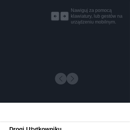
REKLAMA
Nawiguj za pomocą
klawiatury, lub gestów na
urządzeniu mobilnym.
Drogi Użytkowniku,