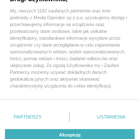
My, naszych 1162 zaufanych partnerów oraz inne
Wydawca mediów
lokalnych
podmioty z Media Operator sp z.o.o. uzyskujemy dostęp i
przechowujemy informacje na urządzeniu oraz
przetwarzamy dane osobowe, takie jak unikalne
identyfikatory, standardowe informacje wysyłane przez
urządzenie czy dane przeglądania w celu zapewniania
4 / 0
spersonalizowanych reklam, wybór spersonalizowanych
Nie zapomnij
treści, pomiar reklam i treści, badanie odbiorców oraz
zapoznać się z:
polityką prywatności
ulepszanie usług. Za zgodą Użytkownika my i Zaufani
Twoje
miasto
Skontakuj się
z nami
Partnerzy możemy używać dokładnych danych
Piekary Śląskie
Kontakt
geolokalizacyjnych oraz aktywnie skanować
Chorzów
Redakcja
charakterystykę urządzenia do celów identyfikacji.
Tarnowskie Góry
Newsletter
Ruda Śląska
Reklama
Ponieważ cenimy Twoją prywatność, prosimy o zgodę na
Świętochłowice
korzystanie z tych technologii poprzez kliknięcie
Tychy
„Akceptuję”. Zgoda jest dobrowolna i zawsze możesz ją
Bytom
Katowice
zmienić/wycofać klikając przycisk ustawień prywatności
REKLAMA
PARTNERZY
USTAWIENIA
Gliwice
znajdujący się w lewym dolnym rogu strony
. Niektóre
Zabrze
Zagłębie
rodzaje przetwarzania danych nie wymagają zgody
użytkownika, ale masz prawo sprzeciwić się takiemu
Akceptuję