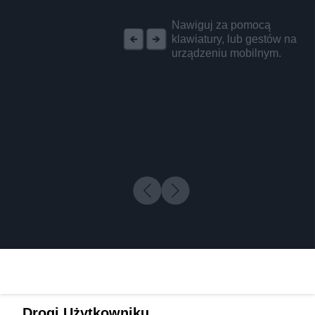
REKLAMA
Nawiguj za pomocą
klawiatury, lub gestów na
urządzeniu mobilnym.
Drogi Użytkowniku,