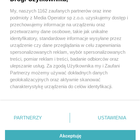
My, naszych 1162 zaufanych partnerów oraz inne
Wydawca mediów
lokalnych
podmioty z Media Operator sp z.o.o. uzyskujemy dostęp i
przechowujemy informacje na urządzeniu oraz
przetwarzamy dane osobowe, takie jak unikalne
identyfikatory, standardowe informacje wysyłane przez
urządzenie czy dane przeglądania w celu zapewniania
1 / 0
spersonalizowanych reklam, wybór spersonalizowanych
Nie zapomnij
treści, pomiar reklam i treści, badanie odbiorców oraz
zapoznać się z:
polityką prywatności
ulepszanie usług. Za zgodą Użytkownika my i Zaufani
Twoje
miasto
Skontakuj się
z nami
Partnerzy możemy używać dokładnych danych
Piekary Śląskie
Kontakt
geolokalizacyjnych oraz aktywnie skanować
Chorzów
Redakcja
charakterystykę urządzenia do celów identyfikacji.
Tarnowskie Góry
Newsletter
Ruda Śląska
Reklama
Ponieważ cenimy Twoją prywatność, prosimy o zgodę na
Świętochłowice
korzystanie z tych technologii poprzez kliknięcie
Tychy
„Akceptuję”. Zgoda jest dobrowolna i zawsze możesz ją
Bytom
Katowice
zmienić/wycofać klikając przycisk ustawień prywatności
REKLAMA
PARTNERZY
USTAWIENIA
Gliwice
znajdujący się w lewym dolnym rogu strony
. Niektóre
Zabrze
Zagłębie
rodzaje przetwarzania danych nie wymagają zgody
użytkownika, ale masz prawo sprzeciwić się takiemu
Akceptuję