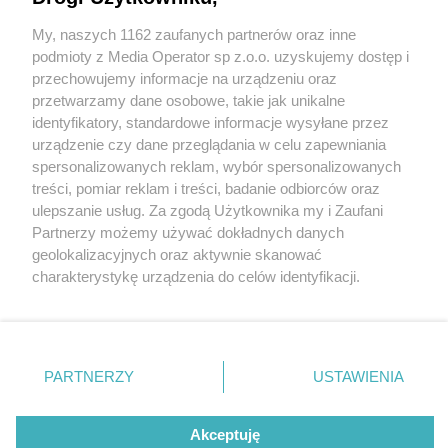
My, naszych 1162 zaufanych partnerów oraz inne
Wydawca mediów
lokalnych
podmioty z Media Operator sp z.o.o. uzyskujemy dostęp i
przechowujemy informacje na urządzeniu oraz
przetwarzamy dane osobowe, takie jak unikalne
identyfikatory, standardowe informacje wysyłane przez
urządzenie czy dane przeglądania w celu zapewniania
4 / 0
spersonalizowanych reklam, wybór spersonalizowanych
Nie zapomnij
treści, pomiar reklam i treści, badanie odbiorców oraz
zapoznać się z:
polityką prywatności
ulepszanie usług. Za zgodą Użytkownika my i Zaufani
Twoje
miasto
Skontakuj się
z nami
Partnerzy możemy używać dokładnych danych
Piekary Śląskie
Kontakt
geolokalizacyjnych oraz aktywnie skanować
Chorzów
Redakcja
charakterystykę urządzenia do celów identyfikacji.
Tarnowskie Góry
Newsletter
Ruda Śląska
Reklama
Ponieważ cenimy Twoją prywatność, prosimy o zgodę na
Świętochłowice
korzystanie z tych technologii poprzez kliknięcie
Tychy
„Akceptuję”. Zgoda jest dobrowolna i zawsze możesz ją
Bytom
Katowice
zmienić/wycofać klikając przycisk ustawień prywatności
REKLAMA
PARTNERZY
USTAWIENIA
Gliwice
znajdujący się w lewym dolnym rogu strony
. Niektóre
Zabrze
Zagłębie
rodzaje przetwarzania danych nie wymagają zgody
użytkownika, ale masz prawo sprzeciwić się takiemu
Akceptuję