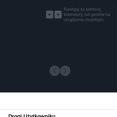
REKLAMA
Nawiguj za pomocą
klawiatury, lub gestów na
urządzeniu mobilnym.
Drogi Użytkowniku,