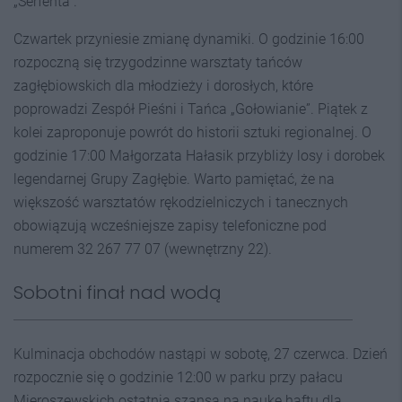
„Serfenta”.
Czwartek przyniesie zmianę dynamiki. O godzinie 16:00
rozpoczną się trzygodzinne warsztaty tańców
zagłębiowskich dla młodzieży i dorosłych, które
poprowadzi Zespół Pieśni i Tańca „Gołowianie”. Piątek z
kolei zaproponuje powrót do historii sztuki regionalnej. O
godzinie 17:00 Małgorzata Hałasik przybliży losy i dorobek
legendarnej Grupy Zagłębie. Warto pamiętać, że na
większość warsztatów rękodzielniczych i tanecznych
obowiązują wcześniejsze zapisy telefoniczne pod
numerem 32 267 77 07 (wewnętrzny 22).
Sobotni finał nad wodą
Kulminacja obchodów nastąpi w sobotę, 27 czerwca. Dzień
rozpocznie się o godzinie 12:00 w parku przy pałacu
Mieroszewskich ostatnią szansą na naukę haftu dla