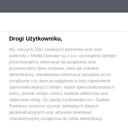
Drogi Użytkowniku,
My, naszych 1162 zaufanych partnerów oraz inne
Wydawca mediów
lokalnych
podmioty z Media Operator sp z.o.o. uzyskujemy dostęp i
przechowujemy informacje na urządzeniu oraz
przetwarzamy dane osobowe, takie jak unikalne
identyfikatory, standardowe informacje wysyłane przez
urządzenie czy dane przeglądania w celu zapewniania
spersonalizowanych reklam, wybór spersonalizowanych
Nie zapomnij
treści, pomiar reklam i treści, badanie odbiorców oraz
zapoznać się z:
polityką prywatności
ulepszanie usług. Za zgodą Użytkownika my i Zaufani
Twoje
miasto
Skontakuj się
z nami
Partnerzy możemy używać dokładnych danych
Piekary Śląskie
Kontakt
geolokalizacyjnych oraz aktywnie skanować
Chorzów
Redakcja
charakterystykę urządzenia do celów identyfikacji.
Tarnowskie Góry
Newsletter
Ruda Śląska
Reklama
Ponieważ cenimy Twoją prywatność, prosimy o zgodę na