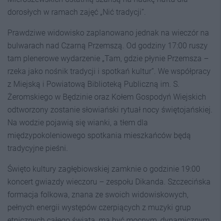
dorosłych w ramach zajęć „Nić tradycji”.
Prawdziwe widowisko zaplanowano jednak na wieczór na
bulwarach nad Czarną Przemszą. Od godziny 17:00 ruszy
tam plenerowe wydarzenie „Tam, gdzie płynie Przemsza –
rzeka jako nośnik tradycji i spotkań kultur”. We współpracy
z Miejską i Powiatową Biblioteką Publiczną im. S.
Żeromskiego w Będzinie oraz Kołem Gospodyń Wiejskich
odtworzony zostanie słowiański rytuał nocy świętojańskiej.
Na wodzie pojawią się wianki, a tłem dla
międzypokoleniowego spotkania mieszkańców będą
tradycyjne pieśni.
Święto kultury zagłębiowskiej zamknie o godzinie 19:00
koncert gwiazdy wieczoru – zespołu Dikanda. Szczecińska
formacja folkowa, znana ze swoich widowiskowych,
pełnych energii występów czerpiących z muzyki grup
etnicznych całego świata, ma być mocnym, dynamicznym