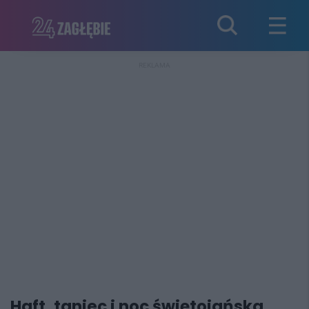
REKLAMA
Haft, taniec i noc świętojańska