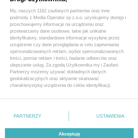
My, naszych 1162 zaufanych partnerów oraz inne
Wydawca mediów
lokalnych
podmioty z Media Operator sp z.o.o. uzyskujemy dostęp i
przechowujemy informacje na urządzeniu oraz
przetwarzamy dane osobowe, takie jak unikalne
identyfikatory, standardowe informacje wysyłane przez
urządzenie czy dane przeglądania w celu zapewniania
5 / 0
spersonalizowanych reklam, wybór spersonalizowanych
Nie zapomnij
treści, pomiar reklam i treści, badanie odbiorców oraz
zapoznać się z:
polityką prywatności
ulepszanie usług. Za zgodą Użytkownika my i Zaufani
Twoje
miasto
Skontakuj się
z nami
Partnerzy możemy używać dokładnych danych
Piekary Śląskie
Kontakt
geolokalizacyjnych oraz aktywnie skanować
Chorzów
Redakcja
charakterystykę urządzenia do celów identyfikacji.
Tarnowskie Góry
Newsletter
Ruda Śląska
Reklama
Ponieważ cenimy Twoją prywatność, prosimy o zgodę na
Świętochłowice
korzystanie z tych technologii poprzez kliknięcie
Tychy
„Akceptuję”. Zgoda jest dobrowolna i zawsze możesz ją
Bytom
Katowice
zmienić/wycofać klikając przycisk ustawień prywatności
REKLAMA
PARTNERZY
USTAWIENIA
Gliwice
znajdujący się w lewym dolnym rogu strony
. Niektóre
Zabrze
Zagłębie
rodzaje przetwarzania danych nie wymagają zgody
użytkownika, ale masz prawo sprzeciwić się takiemu
Akceptuję