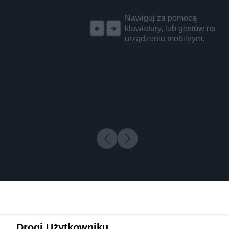
REKLAMA
Nawiguj za pomocą
klawiatury, lub gestów na
urządzeniu mobilnym.
Drogi Użytkowniku,