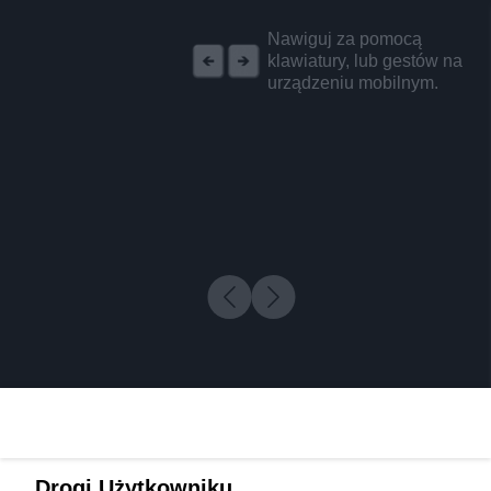
REKLAMA
Nawiguj za pomocą
klawiatury, lub gestów na
urządzeniu mobilnym.
Drogi Użytkowniku,