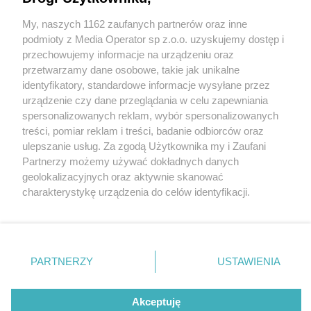
My, naszych 1162 zaufanych partnerów oraz inne
Wydawca mediów
lokalnych
podmioty z Media Operator sp z.o.o. uzyskujemy dostęp i
przechowujemy informacje na urządzeniu oraz
przetwarzamy dane osobowe, takie jak unikalne
identyfikatory, standardowe informacje wysyłane przez
urządzenie czy dane przeglądania w celu zapewniania
5 / 0
spersonalizowanych reklam, wybór spersonalizowanych
Nie zapomnij
treści, pomiar reklam i treści, badanie odbiorców oraz
zapoznać się z:
polityką prywatności
ulepszanie usług. Za zgodą Użytkownika my i Zaufani
Twoje
miasto
Skontakuj się
z nami
Partnerzy możemy używać dokładnych danych
Piekary Śląskie
Kontakt
geolokalizacyjnych oraz aktywnie skanować
Chorzów
Redakcja
charakterystykę urządzenia do celów identyfikacji.
Tarnowskie Góry
Newsletter
Ruda Śląska
Reklama
Ponieważ cenimy Twoją prywatność, prosimy o zgodę na
Świętochłowice
korzystanie z tych technologii poprzez kliknięcie
Tychy
„Akceptuję”. Zgoda jest dobrowolna i zawsze możesz ją
Bytom
Katowice
zmienić/wycofać klikając przycisk ustawień prywatności
REKLAMA
PARTNERZY
USTAWIENIA
Gliwice
znajdujący się w lewym dolnym rogu strony
. Niektóre
Zabrze
Zagłębie
rodzaje przetwarzania danych nie wymagają zgody
użytkownika, ale masz prawo sprzeciwić się takiemu
Akceptuję