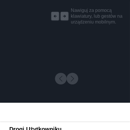
REKLAMA
Nawiguj za pomocą
klawiatury, lub gestów na
urządzeniu mobilnym.
Drogi Użytkowniku,