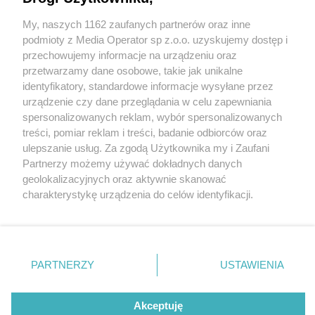
My, naszych 1162 zaufanych partnerów oraz inne
Wydawca mediów
lokalnych
podmioty z Media Operator sp z.o.o. uzyskujemy dostęp i
przechowujemy informacje na urządzeniu oraz
przetwarzamy dane osobowe, takie jak unikalne
identyfikatory, standardowe informacje wysyłane przez
urządzenie czy dane przeglądania w celu zapewniania
4 / 0
spersonalizowanych reklam, wybór spersonalizowanych
Nie zapomnij
treści, pomiar reklam i treści, badanie odbiorców oraz
zapoznać się z:
polityką prywatności
ulepszanie usług. Za zgodą Użytkownika my i Zaufani
Twoje
miasto
Skontakuj się
z nami
Partnerzy możemy używać dokładnych danych
Piekary Śląskie
Kontakt
geolokalizacyjnych oraz aktywnie skanować
Chorzów
Redakcja
charakterystykę urządzenia do celów identyfikacji.
Tarnowskie Góry
Newsletter
Ruda Śląska
Reklama
Ponieważ cenimy Twoją prywatność, prosimy o zgodę na
Świętochłowice
korzystanie z tych technologii poprzez kliknięcie
Tychy
„Akceptuję”. Zgoda jest dobrowolna i zawsze możesz ją
Bytom
Katowice
zmienić/wycofać klikając przycisk ustawień prywatności
REKLAMA
PARTNERZY
USTAWIENIA
Gliwice
znajdujący się w lewym dolnym rogu strony
. Niektóre
Zabrze
Zagłębie
rodzaje przetwarzania danych nie wymagają zgody
użytkownika, ale masz prawo sprzeciwić się takiemu
Akceptuję