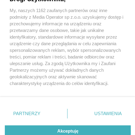
My, naszych 1162 zaufanych partnerów oraz inne
Wydawca mediów
lokalnych
podmioty z Media Operator sp z.o.o. uzyskujemy dostęp i
przechowujemy informacje na urządzeniu oraz
przetwarzamy dane osobowe, takie jak unikalne
identyfikatory, standardowe informacje wysyłane przez
urządzenie czy dane przeglądania w celu zapewniania
spersonalizowanych reklam, wybór spersonalizowanych
Nie zapomnij
treści, pomiar reklam i treści, badanie odbiorców oraz
zapoznać się z:
polityką prywatności
ulepszanie usług. Za zgodą Użytkownika my i Zaufani
Twoje
miasto
Skontakuj się
z nami
Partnerzy możemy używać dokładnych danych
Piekary Śląskie
Kontakt
geolokalizacyjnych oraz aktywnie skanować
Chorzów
Redakcja
charakterystykę urządzenia do celów identyfikacji.
Tarnowskie Góry
Newsletter
Ruda Śląska
Reklama
Ponieważ cenimy Twoją prywatność, prosimy o zgodę na
Świętochłowice
korzystanie z tych technologii poprzez kliknięcie
Tychy
fot:
„Akceptuję”. Zgoda jest dobrowolna i zawsze możesz ją
Bytom
Katowice
zmienić/wycofać klikając przycisk ustawień prywatności
PARTNERZY
USTAWIENIA
Gliwice
Festiwal baniek mydlanych na zakończenie
znajdujący się w lewym dolnym rogu strony
. Niektóre
Zabrze
wakacji w Sosnowcu. To jednak nie wszystko
Zagłębie
rodzaje przetwarzania danych nie wymagają zgody
użytkownika, ale masz prawo sprzeciwić się takiemu
Akceptuję