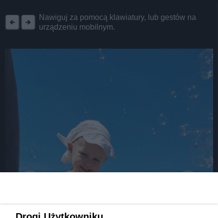
REKLAMA
Nawiguj za pomocą klawiatury, lub gestów na
urządzeniu mobilnym.
Drogi Użytkowniku,