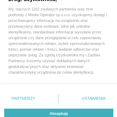
My, naszych 1162 zaufanych partnerów oraz inne
Wydawca mediów
lokalnych
podmioty z Media Operator sp z.o.o. uzyskujemy dostęp i
przechowujemy informacje na urządzeniu oraz
przetwarzamy dane osobowe, takie jak unikalne
identyfikatory, standardowe informacje wysyłane przez
urządzenie czy dane przeglądania w celu zapewniania
5 / 0
spersonalizowanych reklam, wybór spersonalizowanych
Nie zapomnij
treści, pomiar reklam i treści, badanie odbiorców oraz
zapoznać się z:
polityką prywatności
ulepszanie usług. Za zgodą Użytkownika my i Zaufani
Twoje
miasto
Skontakuj się
z nami
Partnerzy możemy używać dokładnych danych
Piekary Śląskie
Kontakt
geolokalizacyjnych oraz aktywnie skanować
Chorzów
Redakcja
charakterystykę urządzenia do celów identyfikacji.
Tarnowskie Góry
Newsletter
Ruda Śląska
Reklama
Ponieważ cenimy Twoją prywatność, prosimy o zgodę na
Świętochłowice
korzystanie z tych technologii poprzez kliknięcie
Tychy
„Akceptuję”. Zgoda jest dobrowolna i zawsze możesz ją
Bytom
Katowice
zmienić/wycofać klikając przycisk ustawień prywatności
REKLAMA
PARTNERZY
USTAWIENIA
Gliwice
znajdujący się w lewym dolnym rogu strony
. Niektóre
Zabrze
Zagłębie
rodzaje przetwarzania danych nie wymagają zgody
użytkownika, ale masz prawo sprzeciwić się takiemu
Akceptuję