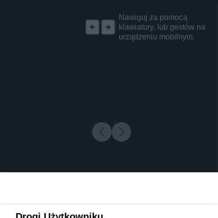
REKLAMA
Nawiguj za pomocą
klawiatury, lub gestów na
urządzeniu mobilnym.
Drogi Użytkowniku,