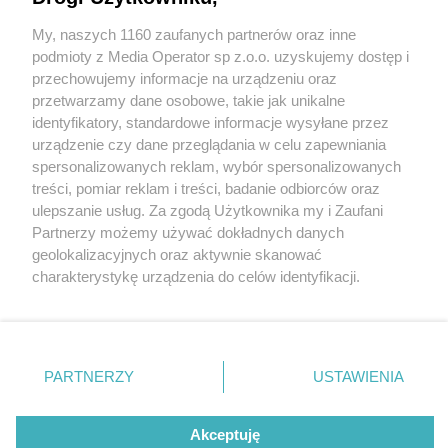
My, naszych 1160 zaufanych partnerów oraz inne
Wydawca mediów
lokalnych
podmioty z Media Operator sp z.o.o. uzyskujemy dostęp i
przechowujemy informacje na urządzeniu oraz
przetwarzamy dane osobowe, takie jak unikalne
identyfikatory, standardowe informacje wysyłane przez
urządzenie czy dane przeglądania w celu zapewniania
24 / 0
spersonalizowanych reklam, wybór spersonalizowanych
Nie zapomnij
treści, pomiar reklam i treści, badanie odbiorców oraz
zapoznać się z:
polityką prywatności
ulepszanie usług. Za zgodą Użytkownika my i Zaufani
Twoje
miasto
Skontakuj się
z nami
Partnerzy możemy używać dokładnych danych
Piekary Śląskie
Kontakt
geolokalizacyjnych oraz aktywnie skanować
Chorzów
Redakcja
charakterystykę urządzenia do celów identyfikacji.
Tarnowskie Góry
Newsletter
Ruda Śląska
Reklama
Ponieważ cenimy Twoją prywatność, prosimy o zgodę na
Świętochłowice
korzystanie z tych technologii poprzez kliknięcie
Tychy
„Akceptuję”. Zgoda jest dobrowolna i zawsze możesz ją
Bytom
Katowice
zmienić/wycofać klikając przycisk ustawień prywatności
REKLAMA
PARTNERZY
USTAWIENIA
Gliwice
znajdujący się w lewym dolnym rogu strony
. Niektóre
Zabrze
Zagłębie
rodzaje przetwarzania danych nie wymagają zgody
użytkownika, ale masz prawo sprzeciwić się takiemu
Akceptuję