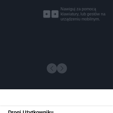
REKLAMA
Nawiguj za pomocą
klawiatury, lub gestów na
urządzeniu mobilnym.
Drogi Użytkowniku,