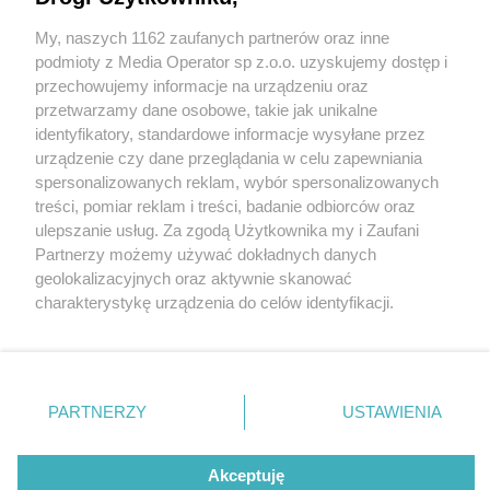
My, naszych 1162 zaufanych partnerów oraz inne
Wydawca mediów
lokalnych
podmioty z Media Operator sp z.o.o. uzyskujemy dostęp i
przechowujemy informacje na urządzeniu oraz
przetwarzamy dane osobowe, takie jak unikalne
identyfikatory, standardowe informacje wysyłane przez
urządzenie czy dane przeglądania w celu zapewniania
1 / 0
spersonalizowanych reklam, wybór spersonalizowanych
Nie zapomnij
treści, pomiar reklam i treści, badanie odbiorców oraz
zapoznać się z:
polityką prywatności
ulepszanie usług. Za zgodą Użytkownika my i Zaufani
Twoje
miasto
Skontakuj się
z nami
Partnerzy możemy używać dokładnych danych
Piekary Śląskie
Kontakt
geolokalizacyjnych oraz aktywnie skanować
Chorzów
Redakcja
charakterystykę urządzenia do celów identyfikacji.
Tarnowskie Góry
Newsletter
Ruda Śląska
Reklama
Ponieważ cenimy Twoją prywatność, prosimy o zgodę na
Świętochłowice
korzystanie z tych technologii poprzez kliknięcie
Tychy
„Akceptuję”. Zgoda jest dobrowolna i zawsze możesz ją
Bytom
Katowice
zmienić/wycofać klikając przycisk ustawień prywatności
REKLAMA
PARTNERZY
USTAWIENIA
Gliwice
znajdujący się w lewym dolnym rogu strony
. Niektóre
Zabrze
Zagłębie
rodzaje przetwarzania danych nie wymagają zgody
użytkownika, ale masz prawo sprzeciwić się takiemu
Akceptuję