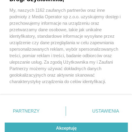
My, naszych 1162 zaufanych partnerów oraz inne
Wydawca mediów
lokalnych
podmioty z Media Operator sp z.o.o. uzyskujemy dostęp i
przechowujemy informacje na urządzeniu oraz
przetwarzamy dane osobowe, takie jak unikalne
identyfikatory, standardowe informacje wysyłane przez
urządzenie czy dane przeglądania w celu zapewniania
3 / 0
spersonalizowanych reklam, wybór spersonalizowanych
Nie zapomnij
treści, pomiar reklam i treści, badanie odbiorców oraz
zapoznać się z:
polityką prywatności
ulepszanie usług. Za zgodą Użytkownika my i Zaufani
Twoje
miasto
Skontakuj się
z nami
Partnerzy możemy używać dokładnych danych
Piekary Śląskie
Kontakt
geolokalizacyjnych oraz aktywnie skanować
Chorzów
Redakcja
charakterystykę urządzenia do celów identyfikacji.
Tarnowskie Góry
Newsletter
Ruda Śląska
Reklama
Ponieważ cenimy Twoją prywatność, prosimy o zgodę na
Świętochłowice
korzystanie z tych technologii poprzez kliknięcie
Tychy
„Akceptuję”. Zgoda jest dobrowolna i zawsze możesz ją
Bytom
Katowice
zmienić/wycofać klikając przycisk ustawień prywatności
REKLAMA
PARTNERZY
USTAWIENIA
Gliwice
znajdujący się w lewym dolnym rogu strony
. Niektóre
Zabrze
Zagłębie
rodzaje przetwarzania danych nie wymagają zgody
użytkownika, ale masz prawo sprzeciwić się takiemu
Akceptuję