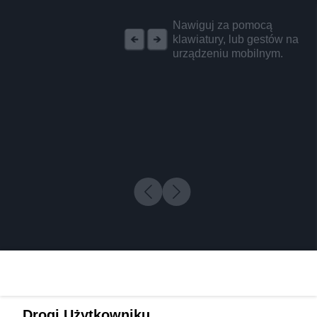
REKLAMA
Nawiguj za pomocą
klawiatury, lub gestów na
urządzeniu mobilnym.
Drogi Użytkowniku,