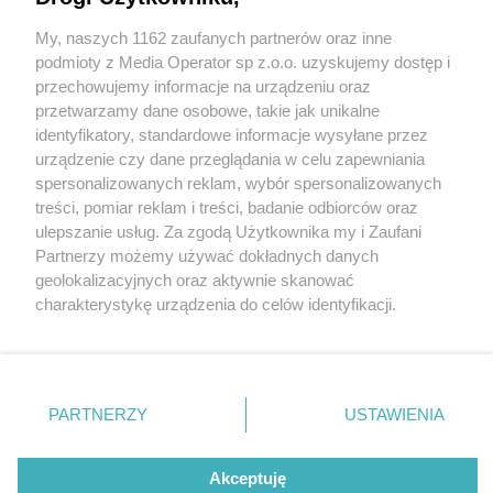
wygrał zawody Pucharu Świata! „To był
rollercoaster”
My, naszych 1162 zaufanych partnerów oraz inne
Wydawca mediów
lokalnych
podmioty z Media Operator sp z.o.o. uzyskujemy dostęp i
przechowujemy informacje na urządzeniu oraz
przetwarzamy dane osobowe, takie jak unikalne
identyfikatory, standardowe informacje wysyłane przez
urządzenie czy dane przeglądania w celu zapewniania
spersonalizowanych reklam, wybór spersonalizowanych
6 / 10
Nie zapomnij
treści, pomiar reklam i treści, badanie odbiorców oraz
zapoznać się z:
polityką prywatności
Daniel Macioł
ulepszanie usług. Za zgodą Użytkownika my i Zaufani
Twoje
miasto
Skontakuj się
z nami
Partnerzy możemy używać dokładnych danych
Piekary Śląskie
Kontakt
geolokalizacyjnych oraz aktywnie skanować
Chorzów
Redakcja
charakterystykę urządzenia do celów identyfikacji.
Tarnowskie Góry
Newsletter
Ruda Śląska
Reklama
Ponieważ cenimy Twoją prywatność, prosimy o zgodę na
Świętochłowice
korzystanie z tych technologii poprzez kliknięcie
Tychy
„Akceptuję”. Zgoda jest dobrowolna i zawsze możesz ją
Bytom
Katowice
zmienić/wycofać klikając przycisk ustawień prywatności
REKLAMA
PARTNERZY
USTAWIENIA
Gliwice
znajdujący się w lewym dolnym rogu strony
. Niektóre
Zabrze
Zagłębie
rodzaje przetwarzania danych nie wymagają zgody
użytkownika, ale masz prawo sprzeciwić się takiemu
Akceptuję