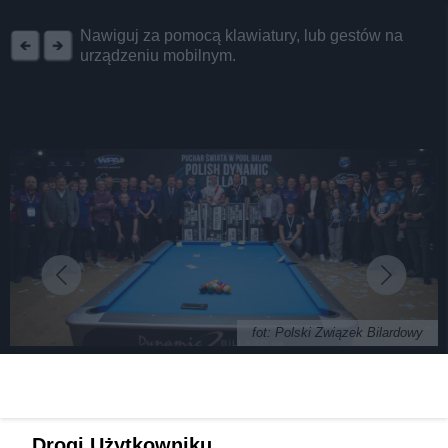
REKLAMA
Nawiguj za pomocą klawiatury, lub gestów na
urządzeniu mobilnym.
fot: Polski Związek Bilardowy
Daniel Macioł, bilardzista sosnowieckiego klubu,
Drogi Użytkowniku,