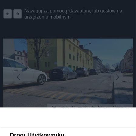
REKLAMA
Nawiguj za pomocą klawiatury, lub gestów na
urządzeniu mobilnym.
fot: źródło: Urząd Miasta Dąbrowa Górnicza
Dąbrowa Górnicza. Utrudnienia w ruchu na ulicy
Drogi Użytkowniku,