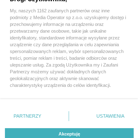
Zygmunta Krasińskiego. Trwa wymiana progów
zwalniających. Objazdy i zakaz parkowania
My, naszych 1162 zaufanych partnerów oraz inne
Wydawca mediów
lokalnych
podmioty z Media Operator sp z.o.o. uzyskujemy dostęp i
przechowujemy informacje na urządzeniu oraz
przetwarzamy dane osobowe, takie jak unikalne
1 / 2
identyfikatory, standardowe informacje wysyłane przez
urządzenie czy dane przeglądania w celu zapewniania
Dąbrowa Górnicza. Progi
spersonalizowanych reklam, wybór spersonalizowanych
Nie zapomnij
zwalniające przy ulicy
treści, pomiar reklam i treści, badanie odbiorców oraz
zapoznać się z:
polityką prywatności
ulepszanie usług. Za zgodą Użytkownika my i Zaufani
Twoje
miasto
Skontakuj się
z nami
Zygmunta Krasińskiego.
Partnerzy możemy używać dokładnych danych
Piekary Śląskie
Kontakt
geolokalizacyjnych oraz aktywnie skanować
Chorzów
Redakcja
Marzec 2025.
charakterystykę urządzenia do celów identyfikacji.
Tarnowskie Góry
Newsletter
Ruda Śląska
Reklama
Ponieważ cenimy Twoją prywatność, prosimy o zgodę na
Świętochłowice
korzystanie z tych technologii poprzez kliknięcie
Tychy
„Akceptuję”. Zgoda jest dobrowolna i zawsze możesz ją
Bytom
Katowice
zmienić/wycofać klikając przycisk ustawień prywatności
REKLAMA
PARTNERZY
USTAWIENIA
Gliwice
znajdujący się w lewym dolnym rogu strony
. Niektóre
Zabrze
Zagłębie
rodzaje przetwarzania danych nie wymagają zgody
użytkownika, ale masz prawo sprzeciwić się takiemu
Akceptuję