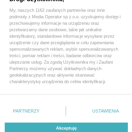
miasta. Rozpoznajesz tego złodzieja? GALERIA
My, naszych 1162 zaufanych partnerów oraz inne
Wydawca mediów
lokalnych
podmioty z Media Operator sp z.o.o. uzyskujemy dostęp i
przechowujemy informacje na urządzeniu oraz
przetwarzamy dane osobowe, takie jak unikalne
1 / 8
identyfikatory, standardowe informacje wysyłane przez
urządzenie czy dane przeglądania w celu zapewniania
Dąbrowa Górnicza. Park im.
spersonalizowanych reklam, wybór spersonalizowanych
Nie zapomnij
treści, pomiar reklam i treści, badanie odbiorców oraz
gen. Józefa Hallera. Złodziej
zapoznać się z:
polityką prywatności
ulepszanie usług. Za zgodą Użytkownika my i Zaufani
Twoje
miasto
Skontakuj się
z nami
Partnerzy możemy używać dokładnych danych
portfela. 13 lipca 2025.
Piekary Śląskie
Kontakt
geolokalizacyjnych oraz aktywnie skanować
Chorzów
Redakcja
charakterystykę urządzenia do celów identyfikacji.
Tarnowskie Góry
Newsletter
Ruda Śląska
Reklama
Ponieważ cenimy Twoją prywatność, prosimy o zgodę na
Świętochłowice
korzystanie z tych technologii poprzez kliknięcie
Tychy
„Akceptuję”. Zgoda jest dobrowolna i zawsze możesz ją
Bytom
Katowice
zmienić/wycofać klikając przycisk ustawień prywatności
REKLAMA
PARTNERZY
USTAWIENIA
Gliwice
znajdujący się w lewym dolnym rogu strony
. Niektóre
Zabrze
Zagłębie
rodzaje przetwarzania danych nie wymagają zgody
użytkownika, ale masz prawo sprzeciwić się takiemu
Akceptuję