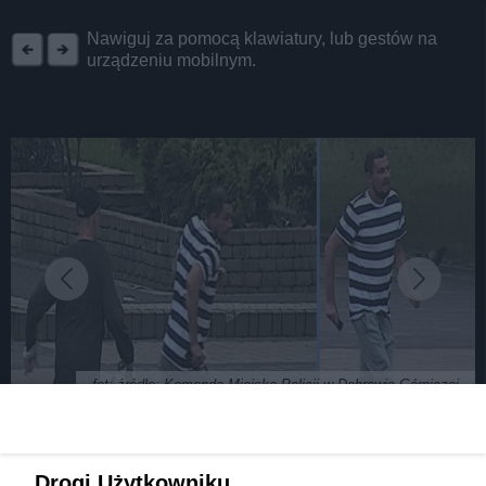
REKLAMA
Nawiguj za pomocą klawiatury, lub gestów na
urządzeniu mobilnym.
fot: źródło: Komenda Miejska Policji w Dąbrowie Górniczej
Dąbrowa Górnicza. Zuchwała kradzież w centrum
Drogi Użytkowniku,