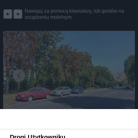
REKLAMA
Nawiguj za pomocą klawiatury, lub gestów na
urządzeniu mobilnym.
źródło: Google Maps via Urząd Miasta Dąbrowa Górnicza, 28 sierpnia 2025
Drogi Użytkowniku,