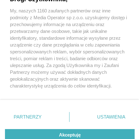
Dąbrowa Górnicza. Szkoła w Łosieniu w
rozbudowie. Dzieci będą wożone busem 10 km do
My, naszych 1160 zaufanych partnerów oraz inne
Wydawca mediów
lokalnych
Gołonoga. Uwaga na zmiany w organizacji ruchu
podmioty z Media Operator sp z.o.o. uzyskujemy dostęp i
przechowujemy informacje na urządzeniu oraz
4 / 4
przetwarzamy dane osobowe, takie jak unikalne
identyfikatory, standardowe informacje wysyłane przez
Dąbrowa Górnicza-Gołonóg.
urządzenie czy dane przeglądania w celu zapewniania
spersonalizowanych reklam, wybór spersonalizowanych
Ul. Bolesława Prusa.
Nie zapomnij
treści, pomiar reklam i treści, badanie odbiorców oraz
zapoznać się z:
polityką prywatności
ulepszanie usług. Za zgodą Użytkownika my i Zaufani
Zatoczka przed III Liceum
Twoje
miasto
Skontakuj się
z nami
Partnerzy możemy używać dokładnych danych
Piekary Śląskie
Kontakt
Ogólnokształcące im. gen.
geolokalizacyjnych oraz aktywnie skanować
Chorzów
Redakcja
charakterystykę urządzenia do celów identyfikacji.
Tarnowskie Góry
Newsletter
Władysława Andersa
Ruda Śląska
Reklama
Ponieważ cenimy Twoją prywatność, prosimy o zgodę na
Świętochłowice
korzystanie z tych technologii poprzez kliknięcie
Tychy
„Akceptuję”. Zgoda jest dobrowolna i zawsze możesz ją
Bytom
Katowice
zmienić/wycofać klikając przycisk ustawień prywatności
Wróć do artykułu:
PARTNERZY
USTAWIENIA
Gliwice
Dąbrowa Górnicza. Szkoła w Łosieniu w
znajdujący się w lewym dolnym rogu strony
. Niektóre
Zabrze
rozbudowie. Dzieci będą wożone busem 10 km do
Zagłębie
rodzaje przetwarzania danych nie wymagają zgody
Gołonoga. Uwaga na zmiany w organizacji ruchu
użytkownika, ale masz prawo sprzeciwić się takiemu
Akceptuję