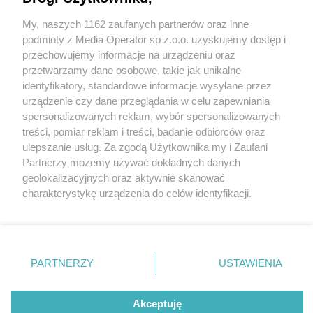
Dąbrowa Górnicza. Koniec przebudowy i remontu
ulicy Różyckiego (dawniej Dąbrowszczaków). Po
My, naszych 1162 zaufanych partnerów oraz inne
Wydawca mediów
lokalnych
półtora roku…
podmioty z Media Operator sp z.o.o. uzyskujemy dostęp i
przechowujemy informacje na urządzeniu oraz
przetwarzamy dane osobowe, takie jak unikalne
identyfikatory, standardowe informacje wysyłane przez
5 / 8
urządzenie czy dane przeglądania w celu zapewniania
spersonalizowanych reklam, wybór spersonalizowanych
Dąbrowa Górnicza, ul.
Nie zapomnij
treści, pomiar reklam i treści, badanie odbiorców oraz
zapoznać się z:
polityką prywatności
ulepszanie usług. Za zgodą Użytkownika my i Zaufani
Twoje
miasto
Skontakuj się
z nami
Zygmunta Różyckiego.
Partnerzy możemy używać dokładnych danych
Piekary Śląskie
Kontakt
geolokalizacyjnych oraz aktywnie skanować
Styczeń 2025.
Chorzów
Redakcja
charakterystykę urządzenia do celów identyfikacji.
Tarnowskie Góry
Newsletter
Ruda Śląska
Reklama
Ponieważ cenimy Twoją prywatność, prosimy o zgodę na
Świętochłowice
korzystanie z tych technologii poprzez kliknięcie
Tychy
„Akceptuję”. Zgoda jest dobrowolna i zawsze możesz ją
Bytom
Katowice
zmienić/wycofać klikając przycisk ustawień prywatności
REKLAMA
PARTNERZY
USTAWIENIA
Gliwice
znajdujący się w lewym dolnym rogu strony
. Niektóre
Zabrze
Zagłębie
rodzaje przetwarzania danych nie wymagają zgody
użytkownika, ale masz prawo sprzeciwić się takiemu
Akceptuję