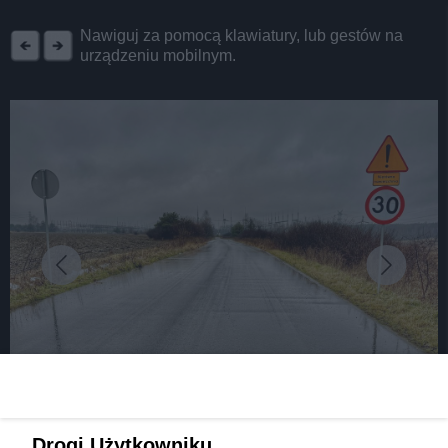
REKLAMA
Nawiguj za pomocą klawiatury, lub gestów na
urządzeniu mobilnym.
fot: źródło: Urząd Miasta Dąbrowa Górnicza
Drogi Użytkowniku,