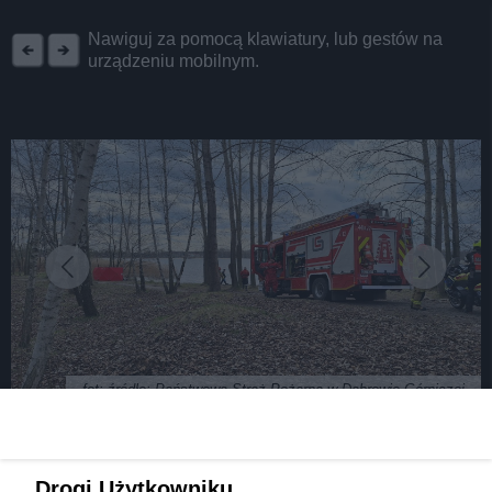
REKLAMA
Nawiguj za pomocą klawiatury, lub gestów na
urządzeniu mobilnym.
fot: źródło: Państwowa Straż Pożarna w Dąbrowie Górniczej
Dąbrowa Górnicza. Ciało kobiety wyłowione z
Drogi Użytkowniku,