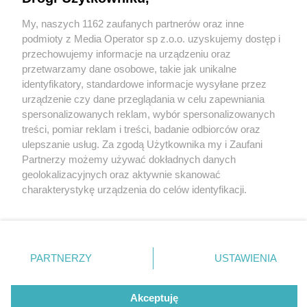
Pogorii III. Nie udało się jej uratować
My, naszych 1162 zaufanych partnerów oraz inne
Wydawca mediów
lokalnych
podmioty z Media Operator sp z.o.o. uzyskujemy dostęp i
3 / 3
przechowujemy informacje na urządzeniu oraz
przetwarzamy dane osobowe, takie jak unikalne
Dąbrowa Górnicza. Ciało
identyfikatory, standardowe informacje wysyłane przez
urządzenie czy dane przeglądania w celu zapewniania
kobiety w zalewie Pogoria III.
spersonalizowanych reklam, wybór spersonalizowanych
Nie zapomnij
treści, pomiar reklam i treści, badanie odbiorców oraz
9 kwietnia 2025.
zapoznać się z:
polityką prywatności
ulepszanie usług. Za zgodą Użytkownika my i Zaufani
Twoje
miasto
Skontakuj się
z nami
Partnerzy możemy używać dokładnych danych
Piekary Śląskie
Kontakt
geolokalizacyjnych oraz aktywnie skanować
Chorzów
Redakcja
Wróć do artykułu:
charakterystykę urządzenia do celów identyfikacji.
Tarnowskie Góry
Newsletter
Dąbrowa Górnicza. Ciało kobiety wyłowione z
Ruda Śląska
Reklama
Ponieważ cenimy Twoją prywatność, prosimy o zgodę na
Pogorii III. Nie udało się jej uratować
Świętochłowice
korzystanie z tych technologii poprzez kliknięcie
Tychy
„Akceptuję”. Zgoda jest dobrowolna i zawsze możesz ją
Bytom
Katowice
zmienić/wycofać klikając przycisk ustawień prywatności
REKLAMA
PARTNERZY
USTAWIENIA
Gliwice
znajdujący się w lewym dolnym rogu strony
. Niektóre
Zabrze
Zagłębie
rodzaje przetwarzania danych nie wymagają zgody
użytkownika, ale masz prawo sprzeciwić się takiemu
Akceptuję