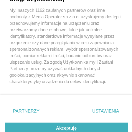
medialne i w końcu chyba się uda. Pełna dziur i
wyrw ulica ma być wyremontowana w ciągu kilku
My, naszych 1162 zaufanych partnerów oraz inne
Wydawca mediów
lokalnych
miesięcy
podmioty z Media Operator sp z.o.o. uzyskujemy dostęp i
przechowujemy informacje na urządzeniu oraz
przetwarzamy dane osobowe, takie jak unikalne
identyfikatory, standardowe informacje wysyłane przez
5 / 46
urządzenie czy dane przeglądania w celu zapewniania
spersonalizowanych reklam, wybór spersonalizowanych
Dąbrowa Górnicza-Błędów.
Nie zapomnij
treści, pomiar reklam i treści, badanie odbiorców oraz
zapoznać się z:
polityką prywatności
ulepszanie usług. Za zgodą Użytkownika my i Zaufani
Ulica Zagórze. Dziurawa
Twoje
miasto
Skontakuj się
z nami
Partnerzy możemy używać dokładnych danych
Piekary Śląskie
Kontakt
geolokalizacyjnych oraz aktywnie skanować
jezdnia. 11 czerwca 2026
Chorzów
Redakcja
charakterystykę urządzenia do celów identyfikacji.
Tarnowskie Góry
Newsletter
Ruda Śląska
Reklama
Ponieważ cenimy Twoją prywatność, prosimy o zgodę na
Świętochłowice
korzystanie z tych technologii poprzez kliknięcie
Tychy
„Akceptuję”. Zgoda jest dobrowolna i zawsze możesz ją
Bytom
Katowice
zmienić/wycofać klikając przycisk ustawień prywatności
REKLAMA
PARTNERZY
USTAWIENIA
Gliwice
znajdujący się w lewym dolnym rogu strony
. Niektóre
Zabrze
Zagłębie
rodzaje przetwarzania danych nie wymagają zgody
użytkownika, ale masz prawo sprzeciwić się takiemu
Akceptuję