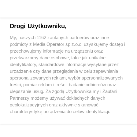
Drogi Użytkowniku,
My, naszych 1162 zaufanych partnerów oraz inne
Wydawca mediów
lokalnych
podmioty z Media Operator sp z.o.o. uzyskujemy dostęp i
przechowujemy informacje na urządzeniu oraz
przetwarzamy dane osobowe, takie jak unikalne
identyfikatory, standardowe informacje wysyłane przez
urządzenie czy dane przeglądania w celu zapewniania
spersonalizowanych reklam, wybór spersonalizowanych
Nie zapomnij
treści, pomiar reklam i treści, badanie odbiorców oraz
zapoznać się z:
polityką prywatności
ulepszanie usług. Za zgodą Użytkownika my i Zaufani
Twoje
miasto
Skontakuj się
z nami
Partnerzy możemy używać dokładnych danych
Piekary Śląskie
Kontakt
geolokalizacyjnych oraz aktywnie skanować
Chorzów
Redakcja
charakterystykę urządzenia do celów identyfikacji.
Tarnowskie Góry
Newsletter
Ruda Śląska
Reklama
Ponieważ cenimy Twoją prywatność, prosimy o zgodę na
Świętochłowice
korzystanie z tych technologii poprzez kliknięcie
Tychy
„Akceptuję”. Zgoda jest dobrowolna i zawsze możesz ją
Bytom
Katowice