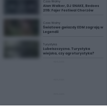
Czas Wolny
Alan Walker, DJ SNAKE, Bedoes
2115: Fajer Festiwal Chorzów
Czas Wolny
Światowe gwiazdy EDM zagrają w
Legendii
Turystyka
Lubelszczyzna. Turystyka
wiejska, czy agroturystyka?
REKLAMA
REKLAMA
REKLAMA