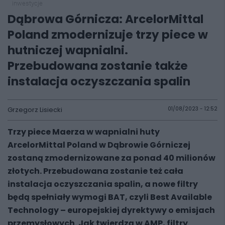
inwestycje
Dąbrowa Górnicza: ArcelorMittal
Poland zmodernizuje trzy piece w
hutniczej wapnialni.
Przebudowana zostanie także
instalacja oczyszczania spalin
Grzegorz Lisiecki
01/08/2023 - 12:52
Trzy piece Maerza w wapnialni huty
ArcelorMittal Poland w Dąbrowie Górniczej
zostaną zmodernizowane za ponad 40 milionów
złotych. Przebudowana zostanie też cała
instalacja oczyszczania spalin, a nowe filtry
będą spełniały wymogi BAT, czyli Best Available
Technology – europejskiej dyrektywy o emisjach
przemysłowych. Jak twierdzą w AMP, filtry