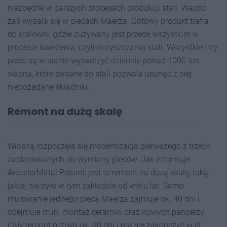
niezbędne w dalszych procesach produkcji stali. Wapno
zaś wypala się w piecach Maerza. Gotowy produkt trafia
do stalowni, gdzie zużywany jest przede wszystkim w
procesie świeżenia, czyli oczyszczania stali. Wszystkie trzy
piece są w stanie wytworzyć dziennie ponad 1000 ton
wapna, które dodane do stali pozwala usunąć z niej
niepożądane składniki.
Remont na dużą skalę
Wiosną rozpoczęła się modernizacja pierwszego z trzech
zaplanowanych do wymiany pieców. Jak informuje
ArecelorMittal Poland, jest to remont na dużą skalę, taką,
jakiej nie było w tym zakładzie od wielu lat. Samo
murowanie jednego pieca Maerza zajmuje ok. 40 dni i
obejmuje m.in. montaż ceramiki oraz nowych pancerzy.
Cały remont potrwa ok. 90 dni i ma się zakończyć w III