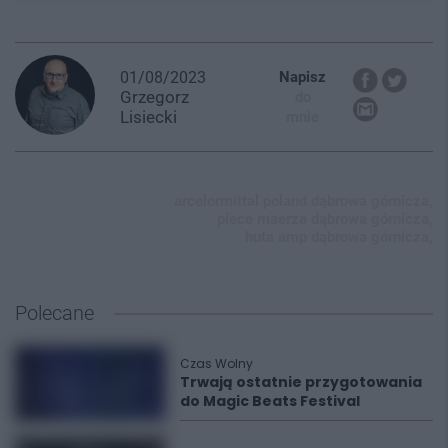
01/08/2023
Napisz
Grzegorz
do
Lisiecki
mnie
arcelormittal poland dąbrowa górnicza,
piece maerza dąbrowa górnicza,
huta amp dąbrowa górnicza,
Polecane
Czas Wolny
Trwają ostatnie przygotowania
do Magic Beats Festival