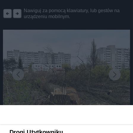
REKLAMA
Nawiguj za pomocą klawiatury, lub gestów na
urządzeniu mobilnym.
fot: fot.: Patrycja Juszczyk
Drogi Użytkowniku,