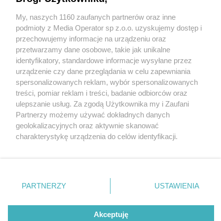
Wycinka kilkuset drzew pod budowę osiedla w
Czeladzi. Dlaczego akurat w okresie lęgowym i
My, naszych 1160 zaufanych partnerów oraz inne
Wydawca mediów
lokalnych
dlaczego nie jest wstrzymana na czas kontroli?
podmioty z Media Operator sp z.o.o. uzyskujemy dostęp i
przechowujemy informacje na urządzeniu oraz
przetwarzamy dane osobowe, takie jak unikalne
6 / 8
identyfikatory, standardowe informacje wysyłane przez
Czeladź. Szyb
urządzenie czy dane przeglądania w celu zapewniania
spersonalizowanych reklam, wybór spersonalizowanych
»Kondratowicz« – wycinka
Nie zapomnij
treści, pomiar reklam i treści, badanie odbiorców oraz
zapoznać się z:
polityką prywatności
ulepszanie usług. Za zgodą Użytkownika my i Zaufani
Twoje
miasto
Skontakuj się
z nami
drzew pod nowe osiedle
Partnerzy możemy używać dokładnych danych
Piekary Śląskie
Kontakt
geolokalizacyjnych oraz aktywnie skanować
»DomBud«. Mapa. 16
Chorzów
Redakcja
charakterystykę urządzenia do celów identyfikacji.
Tarnowskie Góry
Newsletter
Ruda Śląska
Reklama
Ponieważ cenimy Twoją prywatność, prosimy o zgodę na
kwietnia 2026
Świętochłowice
korzystanie z tych technologii poprzez kliknięcie
Tychy
„Akceptuję”. Zgoda jest dobrowolna i zawsze możesz ją
Bytom
Katowice
zmienić/wycofać klikając przycisk ustawień prywatności
PARTNERZY
USTAWIENIA
Gliwice
znajdujący się w lewym dolnym rogu strony
. Niektóre
Zabrze
REKLAMA
Zagłębie
rodzaje przetwarzania danych nie wymagają zgody
użytkownika, ale masz prawo sprzeciwić się takiemu
Akceptuję