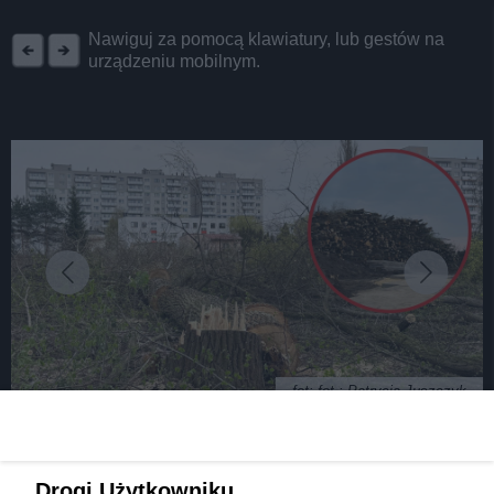
REKLAMA
Nawiguj za pomocą klawiatury, lub gestów na
urządzeniu mobilnym.
fot: fot.: Patrycja Juszczyk
Wycinka kilkuset drzew pod budowę osiedla w
Drogi Użytkowniku,