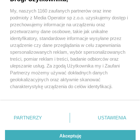
Czeladzi. Dlaczego akurat w okresie lęgowym i
dlaczego nie jest wstrzymana na czas kontroli?
My, naszych 1160 zaufanych partnerów oraz inne
Wydawca mediów
lokalnych
podmioty z Media Operator sp z.o.o. uzyskujemy dostęp i
przechowujemy informacje na urządzeniu oraz
1 / 8
przetwarzamy dane osobowe, takie jak unikalne
identyfikatory, standardowe informacje wysyłane przez
Czeladź. Szyb
urządzenie czy dane przeglądania w celu zapewniania
spersonalizowanych reklam, wybór spersonalizowanych
»Kondratowicz« – wycinka
Nie zapomnij
treści, pomiar reklam i treści, badanie odbiorców oraz
zapoznać się z:
polityką prywatności
drzew pod nowe osiedle
ulepszanie usług. Za zgodą Użytkownika my i Zaufani
Twoje
miasto
Skontakuj się
z nami
Partnerzy możemy używać dokładnych danych
»DomBud«. Mapa. 16
Piekary Śląskie
Kontakt
geolokalizacyjnych oraz aktywnie skanować
Chorzów
Redakcja
charakterystykę urządzenia do celów identyfikacji.
Tarnowskie Góry
Newsletter
kwietnia 2026
Ruda Śląska
Reklama
Ponieważ cenimy Twoją prywatność, prosimy o zgodę na
Świętochłowice
korzystanie z tych technologii poprzez kliknięcie
Tychy
„Akceptuję”. Zgoda jest dobrowolna i zawsze możesz ją
Bytom
Katowice
zmienić/wycofać klikając przycisk ustawień prywatności
PARTNERZY
USTAWIENIA
Gliwice
REKLAMA
znajdujący się w lewym dolnym rogu strony
. Niektóre
Zabrze
Zagłębie
rodzaje przetwarzania danych nie wymagają zgody
użytkownika, ale masz prawo sprzeciwić się takiemu
Akceptuję