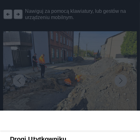
REKLAMA
Nawiguj za pomocą klawiatury, lub gestów na
urządzeniu mobilnym.
fot: źródło: Urząd Miasta Czeladź
Drogi Użytkowniku,