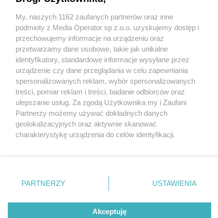
Czeladź. Powróciły prace przy drugim etapie
remontu ulicy Bytomskiej. Będą: kanalizacja,
My, naszych 1162 zaufanych partnerów oraz inne
Wydawca mediów
lokalnych
nowe chodniki i nawierzchnie jezdni
podmioty z Media Operator sp z.o.o. uzyskujemy dostęp i
przechowujemy informacje na urządzeniu oraz
przetwarzamy dane osobowe, takie jak unikalne
identyfikatory, standardowe informacje wysyłane przez
6 / 23
urządzenie czy dane przeglądania w celu zapewniania
Czeladź. I etap przebudowy i
spersonalizowanych reklam, wybór spersonalizowanych
Nie zapomnij
treści, pomiar reklam i treści, badanie odbiorców oraz
zapoznać się z:
polityką prywatności
remontu ulicy Bytomskiej,
ulepszanie usług. Za zgodą Użytkownika my i Zaufani
Twoje
miasto
Skontakuj się
z nami
Partnerzy możemy używać dokładnych danych
wraz z układaniem
Piekary Śląskie
Kontakt
geolokalizacyjnych oraz aktywnie skanować
Chorzów
Redakcja
charakterystykę urządzenia do celów identyfikacji.
kanalizacji. 2024.
Tarnowskie Góry
Newsletter
Ruda Śląska
Reklama
Ponieważ cenimy Twoją prywatność, prosimy o zgodę na
Świętochłowice
korzystanie z tych technologii poprzez kliknięcie
Tychy
„Akceptuję”. Zgoda jest dobrowolna i zawsze możesz ją
Bytom
Katowice
zmienić/wycofać klikając przycisk ustawień prywatności
REKLAMA
PARTNERZY
USTAWIENIA
Gliwice
znajdujący się w lewym dolnym rogu strony
. Niektóre
Zabrze
Zagłębie
rodzaje przetwarzania danych nie wymagają zgody
użytkownika, ale masz prawo sprzeciwić się takiemu
Akceptuję