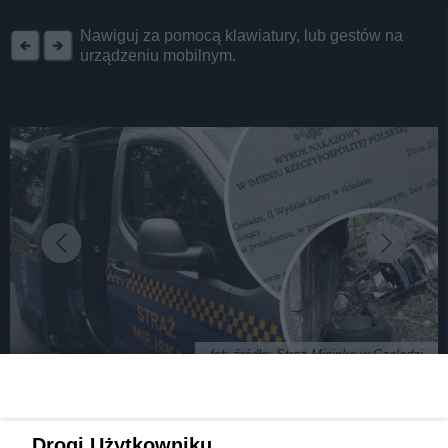
REKLAMA
Nawiguj za pomocą klawiatury, lub gestów na
urządzeniu mobilnym.
fot: źródło: Straż Miejska w Czeladzi
Nie sprzątasz swojego placu? Straż Miejska się za
Drogi Użytkowniku,