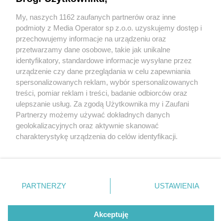
ciebie weźmie, a sąd ukarze
My, naszych 1162 zaufanych partnerów oraz inne
Wydawca mediów
lokalnych
podmioty z Media Operator sp z.o.o. uzyskujemy dostęp i
1 / 8
przechowujemy informacje na urządzeniu oraz
przetwarzamy dane osobowe, takie jak unikalne
Czeladz Kary Niesprzatanie
identyfikatory, standardowe informacje wysyłane przez
urządzenie czy dane przeglądania w celu zapewniania
Nieruchomosci Straz Miejska
spersonalizowanych reklam, wybór spersonalizowanych
Nie zapomnij
treści, pomiar reklam i treści, badanie odbiorców oraz
Czeladz Ilustracja Zrodlo
zapoznać się z:
polityką prywatności
ulepszanie usług. Za zgodą Użytkownika my i Zaufani
Twoje
miasto
Skontakuj się
z nami
Partnerzy możemy używać dokładnych danych
Straz Miejska Czeladz at
Piekary Śląskie
Kontakt
geolokalizacyjnych oraz aktywnie skanować
Chorzów
Redakcja
Facebook 01
charakterystykę urządzenia do celów identyfikacji.
Tarnowskie Góry
Newsletter
Ruda Śląska
Reklama
Ponieważ cenimy Twoją prywatność, prosimy o zgodę na
Świętochłowice
korzystanie z tych technologii poprzez kliknięcie
Tychy
„Akceptuję”. Zgoda jest dobrowolna i zawsze możesz ją
Bytom
Katowice
zmienić/wycofać klikając przycisk ustawień prywatności
REKLAMA
PARTNERZY
USTAWIENIA
Gliwice
znajdujący się w lewym dolnym rogu strony
. Niektóre
Zabrze
Zagłębie
rodzaje przetwarzania danych nie wymagają zgody
użytkownika, ale masz prawo sprzeciwić się takiemu
Akceptuję