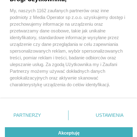
My, naszych 1162 zaufanych partnerów oraz inne
Wydawca mediów
lokalnych
podmioty z Media Operator sp z.o.o. uzyskujemy dostęp i
przechowujemy informacje na urządzeniu oraz
przetwarzamy dane osobowe, takie jak unikalne
identyfikatory, standardowe informacje wysyłane przez
urządzenie czy dane przeglądania w celu zapewniania
1 / 0
spersonalizowanych reklam, wybór spersonalizowanych
Nie zapomnij
treści, pomiar reklam i treści, badanie odbiorców oraz
zapoznać się z:
polityką prywatności
ulepszanie usług. Za zgodą Użytkownika my i Zaufani
Twoje
miasto
Skontakuj się
z nami
Partnerzy możemy używać dokładnych danych
Piekary Śląskie
Kontakt
geolokalizacyjnych oraz aktywnie skanować
Chorzów
Redakcja
charakterystykę urządzenia do celów identyfikacji.
Tarnowskie Góry
Newsletter
Ruda Śląska
Reklama
Ponieważ cenimy Twoją prywatność, prosimy o zgodę na
Świętochłowice
korzystanie z tych technologii poprzez kliknięcie
Tychy
„Akceptuję”. Zgoda jest dobrowolna i zawsze możesz ją
Bytom
Katowice
zmienić/wycofać klikając przycisk ustawień prywatności
REKLAMA
PARTNERZY
USTAWIENIA
Gliwice
znajdujący się w lewym dolnym rogu strony
. Niektóre
Zabrze
Zagłębie
rodzaje przetwarzania danych nie wymagają zgody
użytkownika, ale masz prawo sprzeciwić się takiemu
Akceptuję