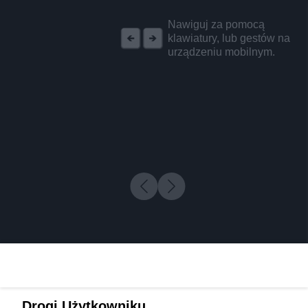
REKLAMA
Nawiguj za pomocą
klawiatury, lub gestów na
urządzeniu mobilnym.
Drogi Użytkowniku,