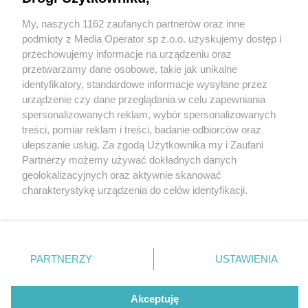
My, naszych 1162 zaufanych partnerów oraz inne
Wydawca mediów
lokalnych
podmioty z Media Operator sp z.o.o. uzyskujemy dostęp i
przechowujemy informacje na urządzeniu oraz
przetwarzamy dane osobowe, takie jak unikalne
identyfikatory, standardowe informacje wysyłane przez
urządzenie czy dane przeglądania w celu zapewniania
2 / 0
spersonalizowanych reklam, wybór spersonalizowanych
Nie zapomnij
treści, pomiar reklam i treści, badanie odbiorców oraz
zapoznać się z:
polityką prywatności
ulepszanie usług. Za zgodą Użytkownika my i Zaufani
Twoje
miasto
Skontakuj się
z nami
Partnerzy możemy używać dokładnych danych
Piekary Śląskie
Kontakt
geolokalizacyjnych oraz aktywnie skanować
Chorzów
Redakcja
charakterystykę urządzenia do celów identyfikacji.
Tarnowskie Góry
Newsletter
Ruda Śląska
Reklama
Ponieważ cenimy Twoją prywatność, prosimy o zgodę na
Świętochłowice
korzystanie z tych technologii poprzez kliknięcie
Tychy
„Akceptuję”. Zgoda jest dobrowolna i zawsze możesz ją
Bytom
Katowice
zmienić/wycofać klikając przycisk ustawień prywatności
REKLAMA
PARTNERZY
USTAWIENIA
Gliwice
znajdujący się w lewym dolnym rogu strony
. Niektóre
Zabrze
Zagłębie
rodzaje przetwarzania danych nie wymagają zgody
użytkownika, ale masz prawo sprzeciwić się takiemu
Akceptuję