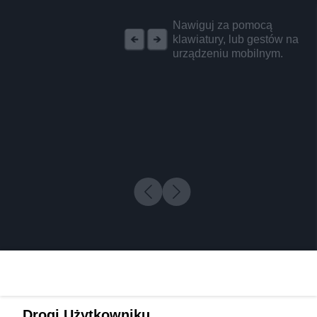
REKLAMA
Nawiguj za pomocą
klawiatury, lub gestów na
urządzeniu mobilnym.
Drogi Użytkowniku,