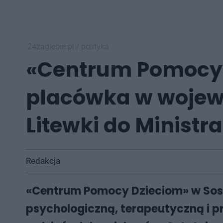
24zaglebie.pl
/
polityka
«Centrum Pomocy 
placówka w wojewó
Litewki do Ministr
Redakcja
«Centrum Pomocy Dzieciom» w Sosn
psychologiczną, terapeutyczną i pr