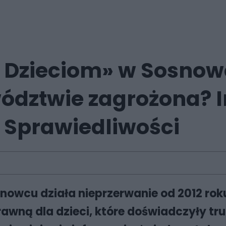
Dzieciom» w Sosnowc
dztwie zagrożona? I
a Sprawiedliwości
owcu działa nieprzerwanie od 2012 ro
awną dla dzieci, które doświadczyły tru