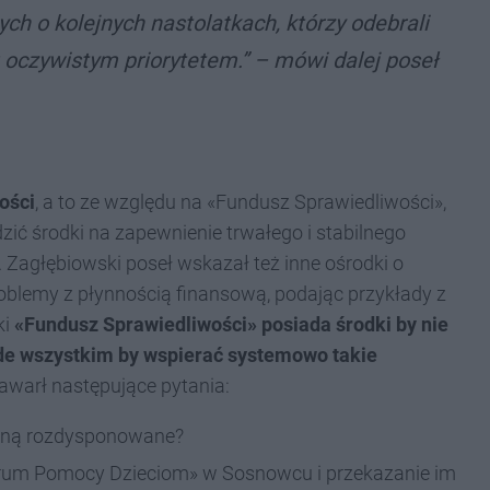
h o kolejnych nastolatkach, którzy odebrali
u oczywistym priorytetem.” – mówi dalej poseł
ości
, a to ze względu na «Fundusz Sprawiedliwości»,
ić środki na zapewnienie trwałego i stabilnego
 Zagłębiowski poseł wskazał też inne ośrodki o
blemy z płynnością finansową, podając przykłady z
ki
«Fundusz Sprawiedliwości» posiada środki by nie
zede wszystkim by wspierać systemowo takie
zawarł następujące pytania:
taną rozdysponowane?
ntrum Pomocy Dzieciom» w Sosnowcu i przekazanie im