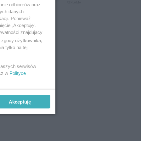
REKLAMA
anie odbiorców oraz
nych danych
kacji. Ponieważ
ięcie „Akceptuję”.
ywatności znajdujący
ą zgody użytkownika,
 tylko na tej
 naszych serwisów
esz w
Polityce
Akceptuję