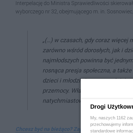
Interpelację do Ministra Sprawiedliwości skierowa
wyborczego nr 32, obejmującego m. in. Sosnowiec, 
„(…) w czasach, gdy coraz więcej 
zarówno wśród dorosłych, jak i dzi
najmłodszych powinna być jednym
rosnąca presja społeczna, a także
dzieci i młodzież coraz częściej z
przemocy. Właśnie dlatego tak isto
natychmiastową, profesjonalną i 
Drogi Użytkow
My, naszych 1162 zau
przechowujemy informa
Chcesz być na bieżąco? Zapisz się na nasz biulet
standardowe informac