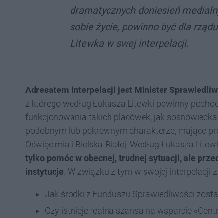
dramatycznych doniesień medialnyc
sobie życie, powinno być dla rząd
Litewka w swej interpelacji.
Adresatem interpelacji jest Minister Sprawiedliw
z którego według Łukasza Litewki powinny pochodz
funkcjonowania takich placówek, jak sosnowiecka.
podobnym lub pokrewnym charakterze, mające pro
Oświęcimia i Bielska-Białej. Według Łukasza Litew
tylko pomóc w obecnej, trudnej sytuacji, ale pr
instytucje
. W związku z tym w swojej interpelacji 
Jak środki z Funduszu Sprawiedliwości zos
Czy istnieje realna szansa na wsparcie «Ce