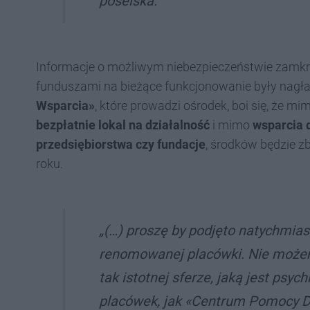
poselska.
Informacje o możliwym niebezpieczeństwie zamkn
funduszami na bieżące funkcjonowanie były nagła
Wsparcia»
, które prowadzi ośrodek, boi się, że m
bezpłatnie lokal na działalność
i mimo
wsparcia 
przedsiębiorstwa czy fundacje
, środków będzie z
roku.
„(…) proszę by podjęto natychmiast
renomowanej placówki. Nie możem
tak istotnej sferze, jaką jest psyc
placówek, jak «Centrum Pomocy D