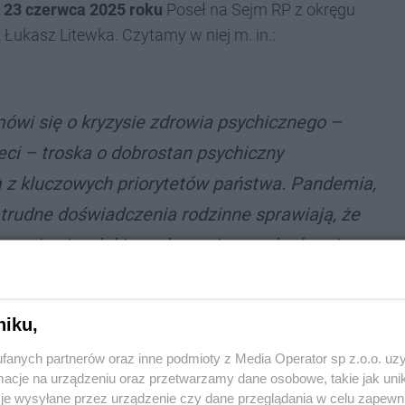
ł
23 czerwca 2025 roku
Poseł na Sejm RP z okręgu
Łukasz Litewka. Czytamy w niej m. in.:
mówi się o kryzysie zdrowia psychicznego –
eci – troska o dobrostan psychiczny
 z kluczowych priorytetów państwa. Pandemia,
 trudne doświadczenia rodzinne sprawiają, że
magają się z lękiem, depresją czy skutkami
tne są miejsca, które oferują im
bezpłatną pomoc.”
niku,
fanych partnerów oraz inne podmioty z Media Operator sp z.o.o. uz
cje na urządzeniu oraz przetwarzamy dane osobowe, takie jak unika
yn informacyjny!
je wysyłane przez urządzenie czy dane przeglądania w celu zapewn