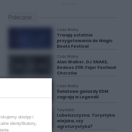
REKLAMA
Polecane
Czas Wolny
Trwają ostatnie
przygotowania do Magic
Beats Festival
Czas Wolny
Alan Walker, DJ SNAKE,
Bedoes 2115: Fajer Festiwal
Chorzów
Czas Wolny
Światowe gwiazdy EDM
zagrają w Legendii
Turystyka
Lubelszczyzna. Turystyka
yskujemy dostęp i
wiejska, czy
lne identyfikatory,
agroturystyka?
iania