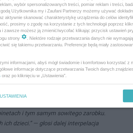
klam, wybór spersonalizowanych treści, pomiar reklam i treści, bad
m» w Sosnowcu to
 zgodą Użytkownika my i Zaufani Partnerzy możemy używać dokład
az aktywnie skanować charakterystykę urządzenia do celów identyfi
ść, prosimy o zgodę na korzystanie z tych technologii poprzez klikn
ka placówka
a i zawsze możesz ją zmienić/wycofać klikając przycisk ustawień pr
ogu strony
. Niektóre rodzaje przetwarzania danych nie wymagaj
iwić się takiemu przetwarzaniu. Preferencje będą miały zastosowania
iom» w Sosnowcu jest jedyną w województwie
onalną i darmową pomoc dzieciom dotkniętym
szymi informacjami, abyś mógł świadomie i komfortowo korzystać z
 ich kompleksowe wsparcie
.
gółowe informacje dotyczące przetwarzania Twoich danych znajdzi
s
oraz po kliknięciu w „Ustawienia”.
ny dostęp do psychologa, psychoterapeuty i
USTAWIENIA
traktują jak misję, rezygnując z czasu jaki
binetach i tym samym sowitego zarobku.
ich dzieci.” — głosi dalej interpelacja