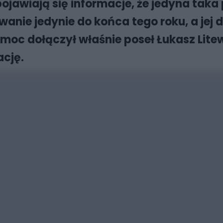
pojawiają się informacje, że jedyna ta
anie jedynie do końca tego roku, a jej d
moc dołączył właśnie poseł Łukasz Litew
ację.