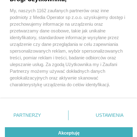
My, naszych 1162 zaufanych partnerów oraz inne
Wydawca mediów
lokalnych
podmioty z Media Operator sp z.o.o. uzyskujemy dostęp i
przechowujemy informacje na urządzeniu oraz
przetwarzamy dane osobowe, takie jak unikalne
identyfikatory, standardowe informacje wysyłane przez
urządzenie czy dane przeglądania w celu zapewniania
5 / 0
spersonalizowanych reklam, wybór spersonalizowanych
Nie zapomnij
treści, pomiar reklam i treści, badanie odbiorców oraz
zapoznać się z:
polityką prywatności
ulepszanie usług. Za zgodą Użytkownika my i Zaufani
Twoje
miasto
Skontakuj się
z nami
Partnerzy możemy używać dokładnych danych
Piekary Śląskie
Kontakt
geolokalizacyjnych oraz aktywnie skanować
Chorzów
Redakcja
charakterystykę urządzenia do celów identyfikacji.
Tarnowskie Góry
Newsletter
Ruda Śląska
Reklama
Ponieważ cenimy Twoją prywatność, prosimy o zgodę na
Świętochłowice
korzystanie z tych technologii poprzez kliknięcie
Tychy
„Akceptuję”. Zgoda jest dobrowolna i zawsze możesz ją
Bytom
Katowice
zmienić/wycofać klikając przycisk ustawień prywatności
REKLAMA
PARTNERZY
USTAWIENIA
Gliwice
znajdujący się w lewym dolnym rogu strony
. Niektóre
Zabrze
Zagłębie
rodzaje przetwarzania danych nie wymagają zgody
użytkownika, ale masz prawo sprzeciwić się takiemu
Akceptuję