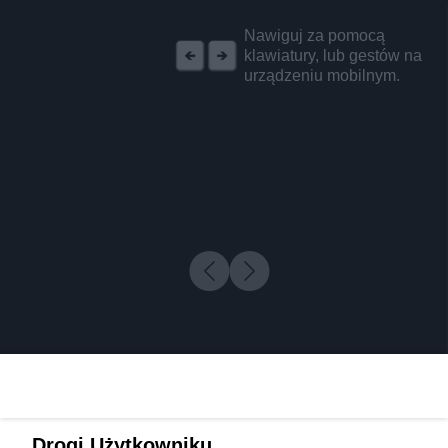
REKLAMA
Nawiguj za pomocą
klawiatury, lub gestów na
urządzeniu mobilnym.
Drogi Użytkowniku,