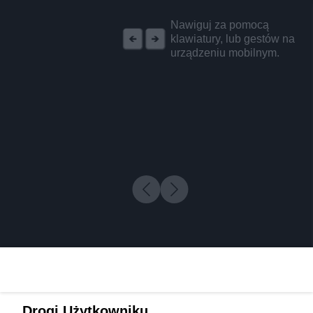
REKLAMA
Nawiguj za pomocą
klawiatury, lub gestów na
urządzeniu mobilnym.
Drogi Użytkowniku,