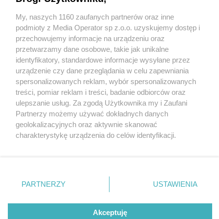
My, naszych 1160 zaufanych partnerów oraz inne
Wydawca mediów
lokalnych
podmioty z Media Operator sp z.o.o. uzyskujemy dostęp i
przechowujemy informacje na urządzeniu oraz
przetwarzamy dane osobowe, takie jak unikalne
identyfikatory, standardowe informacje wysyłane przez
urządzenie czy dane przeglądania w celu zapewniania
2 / 0
spersonalizowanych reklam, wybór spersonalizowanych
Nie zapomnij
treści, pomiar reklam i treści, badanie odbiorców oraz
zapoznać się z:
polityką prywatności
ulepszanie usług. Za zgodą Użytkownika my i Zaufani
Twoje
miasto
Skontakuj się
z nami
Partnerzy możemy używać dokładnych danych
Piekary Śląskie
Kontakt
geolokalizacyjnych oraz aktywnie skanować
Chorzów
Redakcja
charakterystykę urządzenia do celów identyfikacji.
Tarnowskie Góry
Newsletter
Ruda Śląska
Reklama
Ponieważ cenimy Twoją prywatność, prosimy o zgodę na
Świętochłowice
korzystanie z tych technologii poprzez kliknięcie
Tychy
„Akceptuję”. Zgoda jest dobrowolna i zawsze możesz ją
Bytom
Katowice
zmienić/wycofać klikając przycisk ustawień prywatności
REKLAMA
PARTNERZY
USTAWIENIA
Gliwice
znajdujący się w lewym dolnym rogu strony
. Niektóre
Zabrze
Zagłębie
rodzaje przetwarzania danych nie wymagają zgody
użytkownika, ale masz prawo sprzeciwić się takiemu
Akceptuję