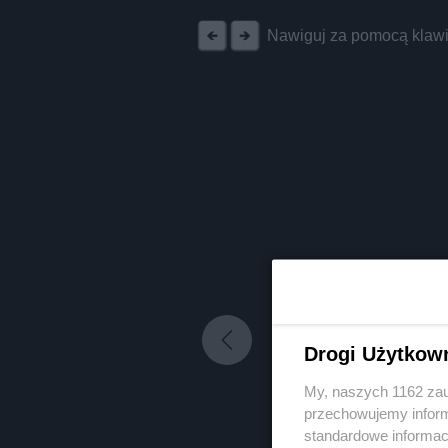
Nawiguj za pomocą klawi
Drogi Użytkow
My, naszych 1162 zau
przechowujemy informa
standardowe informac
Nie zapomnij