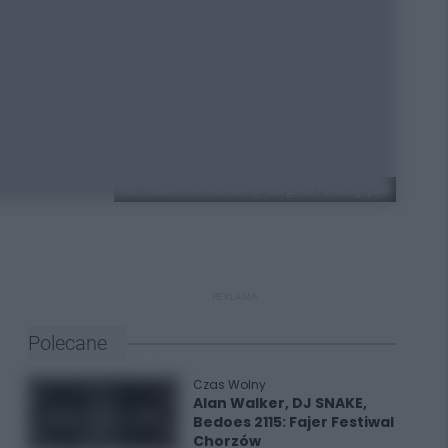
fot.: Robert Lechowski @ ŚLĄZAG / 24Zagłębie
REKLAMA
Polecane
Czas Wolny
Alan Walker, DJ SNAKE,
Bedoes 2115: Fajer Festiwal
Chorzów