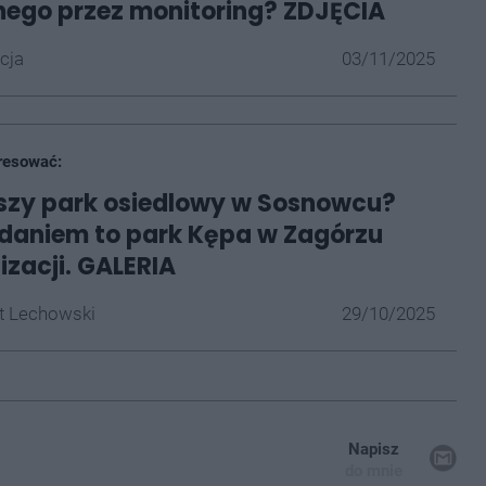
ego przez monitoring? ZDJĘCIA
cja
03/11/2025
resować:
jszy park osiedlowy w Sosnowcu?
daniem to park Kępa w Zagórzu
izacji. GALERIA
t Lechowski
29/10/2025
Napisz
do mnie