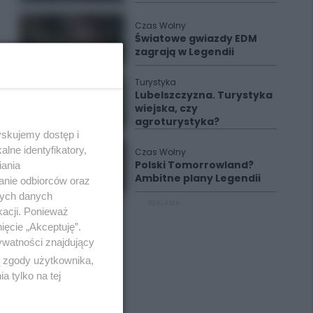
Czas Wolny
Światowe gwiazdy EDM
zagrają w Legendii
Turystyka
Lubelszczyzna. Turystyka
wiejska, czy
agroturystyka?
yskujemy dostęp i
lne identyfikatory,
Czas Wolny
Polski Tomorrowland?
iania
Ambitne plany Legendii
anie odbiorców oraz
nych danych
REKLAMA
kacji. Ponieważ
ięcie „Akceptuję”.
ywatności znajdujący
ą zgody użytkownika,
 tylko na tej