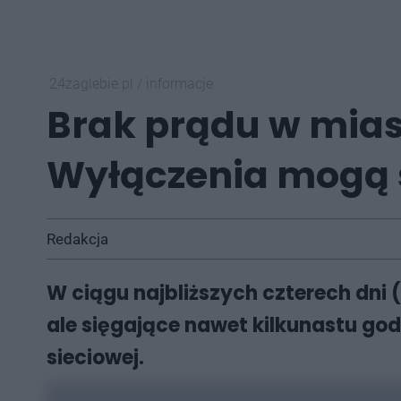
24zaglebie.pl
/
informacje
Brak prądu w mias
Wyłączenia mogą s
Redakcja
W ciągu najbliższych czterech dni
ale sięgające nawet kilkunastu go
sieciowej.