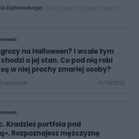
bia Dąbrowskiego.
Weź udział w krótkiej ankiecie –
resować:
grozy na Halloween? I wcale tym
chodzi o jej stan. Co pod nią robi
y są w niej prochy zmarłej osoby?
t Lechowski
31/10/2025
resować:
. Kradzież portfela pod
ką». Rozpoznajesz mężczyznę