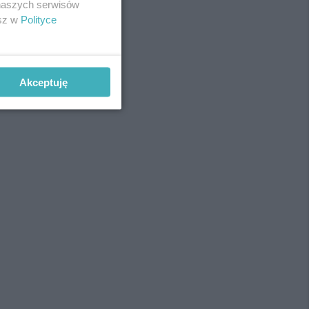
 naszych serwisów
esz w
Polityce
Akceptuję