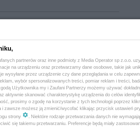
ziennik Zachodni»
.
o Sosnowca, Dąbrowy i powiatów: będzińskiego,
W sumie można się ich spodziewać
w dniach od 3 do 7
niku,
fanych partnerów oraz inne podmioty z Media Operator sp z.o.o. uz
cje na urządzeniu oraz przetwarzamy dane osobowe, takie jak unika
jak:
je wysyłane przez urządzenie czy dane przeglądania w celu zapewn
klam, wybór spersonalizowanych treści, pomiar reklam i treści, bad
wysokiego napięcia),
 zgodą Użytkownika my i Zaufani Partnerzy możemy używać dokład
az aktywnie skanować charakterystykę urządzenia do celów identyfi
a niektórych urządzeń,
ść, prosimy o zgodę na korzystanie z tych technologii poprzez klikn
rastruktury,
a i zawsze możesz ją zmienić/wycofać klikając przycisk ustawień pr
ogu strony
. Niektóre rodzaje przetwarzania danych nie wymagaj
iwić się takiemu przetwarzaniu. Preferencje będą miały zastosowania
ychodni lub innego miejsca przewidziane są przerwy w
 pod tym łączem
, wpisując interesujący adres.