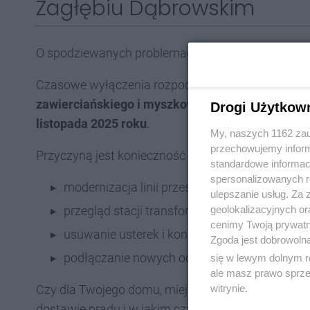
Zagłębiu Dąbrowskim
O spodziewanych problemach napisał pierwszy
«D
Czasowe wyłączenia rozpoczęły się już dziś, ale
d
zawierciańskiego i myszkowskiego
dotrą jutro. 
Drogi Użytkow
listopada 2025 roku
.
My, naszych 1162 zau
przechowujemy informa
Przyczyną jest konieczność wykonania prac takich 
standardowe informac
spersonalizowanych re
modernizacja linii przesyłowych (średniego i 
ulepszanie usług. Za
geolokalizacyjnych or
przegląd stacji transformatorowych i wymian
cenimy Twoją prywatno
usuwanie usterek i konserwacja pozostałej inf
Zgoda jest dobrowoln
podłączanie nowych odbiorców.
się w lewym dolnym r
ale masz prawo sprzec
witrynie.
Czy dla Twojego domu, miejsca pracy, szkoły, prz
dostawie prądu i w jakim czasie, można
sprawdzić