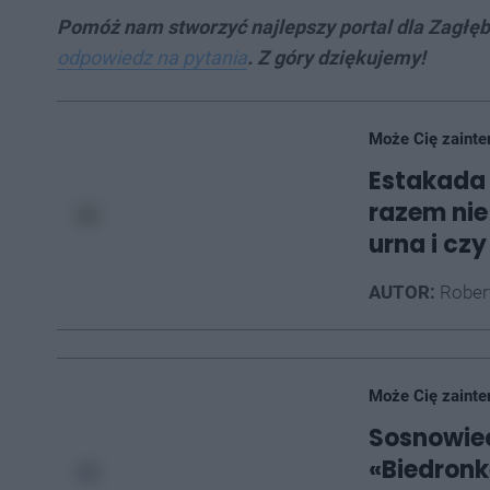
Pomóż nam stworzyć najlepszy portal dla Zagłę
odpowiedz na pytania
. Z góry dziękujemy!
Może Cię zainte
Estakada 
razem nie 
urna i cz
AUTOR:
Rober
Może Cię zainte
Sosnowiec
«Biedron