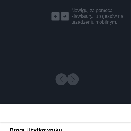
REKLAMA
Nawiguj za pomocą
klawiatury, lub gestów na
urządzeniu mobilnym.
Drogi Użytkowniku,