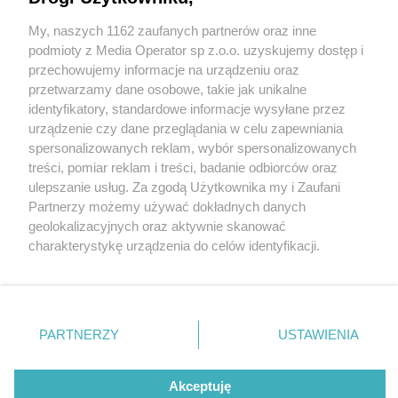
My, naszych 1162 zaufanych partnerów oraz inne
Wydawca mediów
lokalnych
podmioty z Media Operator sp z.o.o. uzyskujemy dostęp i
przechowujemy informacje na urządzeniu oraz
przetwarzamy dane osobowe, takie jak unikalne
identyfikatory, standardowe informacje wysyłane przez
urządzenie czy dane przeglądania w celu zapewniania
5 / 0
spersonalizowanych reklam, wybór spersonalizowanych
Nie zapomnij
treści, pomiar reklam i treści, badanie odbiorców oraz
zapoznać się z:
polityką prywatności
ulepszanie usług. Za zgodą Użytkownika my i Zaufani
Twoje
miasto
Skontakuj się
z nami
Partnerzy możemy używać dokładnych danych
Piekary Śląskie
Kontakt
geolokalizacyjnych oraz aktywnie skanować
Chorzów
Redakcja
charakterystykę urządzenia do celów identyfikacji.
Tarnowskie Góry
Newsletter
Ruda Śląska
Reklama
Ponieważ cenimy Twoją prywatność, prosimy o zgodę na
Świętochłowice
korzystanie z tych technologii poprzez kliknięcie
Tychy
„Akceptuję”. Zgoda jest dobrowolna i zawsze możesz ją
Bytom
Katowice
zmienić/wycofać klikając przycisk ustawień prywatności
REKLAMA
PARTNERZY
USTAWIENIA
Gliwice
znajdujący się w lewym dolnym rogu strony
. Niektóre
Zabrze
Zagłębie
rodzaje przetwarzania danych nie wymagają zgody
użytkownika, ale masz prawo sprzeciwić się takiemu
Akceptuję