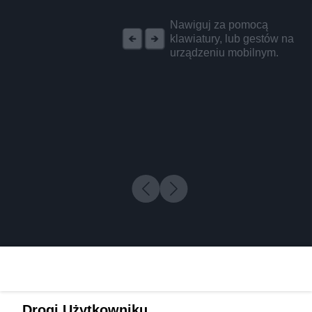
REKLAMA
Nawiguj za pomocą
klawiatury, lub gestów na
urządzeniu mobilnym.
Drogi Użytkowniku,