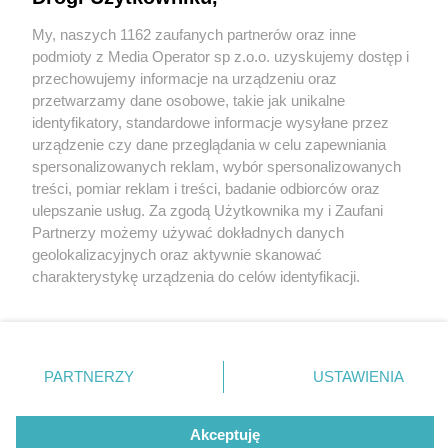
My, naszych 1162 zaufanych partnerów oraz inne
Wydawca mediów
lokalnych
podmioty z Media Operator sp z.o.o. uzyskujemy dostęp i
przechowujemy informacje na urządzeniu oraz
przetwarzamy dane osobowe, takie jak unikalne
identyfikatory, standardowe informacje wysyłane przez
urządzenie czy dane przeglądania w celu zapewniania
4 / 0
spersonalizowanych reklam, wybór spersonalizowanych
Nie zapomnij
treści, pomiar reklam i treści, badanie odbiorców oraz
zapoznać się z:
polityką prywatności
ulepszanie usług. Za zgodą Użytkownika my i Zaufani
Twoje
miasto
Skontakuj się
z nami
Partnerzy możemy używać dokładnych danych
Piekary Śląskie
Kontakt
geolokalizacyjnych oraz aktywnie skanować
Chorzów
Redakcja
charakterystykę urządzenia do celów identyfikacji.
Tarnowskie Góry
Newsletter
Ruda Śląska
Reklama
Ponieważ cenimy Twoją prywatność, prosimy o zgodę na
Świętochłowice
korzystanie z tych technologii poprzez kliknięcie
Tychy
„Akceptuję”. Zgoda jest dobrowolna i zawsze możesz ją
Bytom
Katowice
zmienić/wycofać klikając przycisk ustawień prywatności
REKLAMA
PARTNERZY
USTAWIENIA
Gliwice
znajdujący się w lewym dolnym rogu strony
. Niektóre
Zabrze
Zagłębie
rodzaje przetwarzania danych nie wymagają zgody
użytkownika, ale masz prawo sprzeciwić się takiemu
Akceptuję