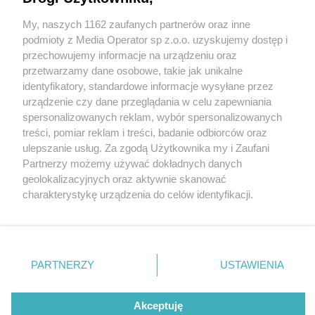
My, naszych 1162 zaufanych partnerów oraz inne
Wydawca mediów
lokalnych
podmioty z Media Operator sp z.o.o. uzyskujemy dostęp i
przechowujemy informacje na urządzeniu oraz
przetwarzamy dane osobowe, takie jak unikalne
identyfikatory, standardowe informacje wysyłane przez
urządzenie czy dane przeglądania w celu zapewniania
2 / 0
spersonalizowanych reklam, wybór spersonalizowanych
Nie zapomnij
treści, pomiar reklam i treści, badanie odbiorców oraz
zapoznać się z:
polityką prywatności
ulepszanie usług. Za zgodą Użytkownika my i Zaufani
Twoje
miasto
Skontakuj się
z nami
Partnerzy możemy używać dokładnych danych
Piekary Śląskie
Kontakt
geolokalizacyjnych oraz aktywnie skanować
Chorzów
Redakcja
charakterystykę urządzenia do celów identyfikacji.
Tarnowskie Góry
Newsletter
Ruda Śląska
Reklama
Ponieważ cenimy Twoją prywatność, prosimy o zgodę na
Świętochłowice
korzystanie z tych technologii poprzez kliknięcie
Tychy
„Akceptuję”. Zgoda jest dobrowolna i zawsze możesz ją
Bytom
Katowice
zmienić/wycofać klikając przycisk ustawień prywatności
REKLAMA
PARTNERZY
USTAWIENIA
Gliwice
znajdujący się w lewym dolnym rogu strony
. Niektóre
Zabrze
Zagłębie
rodzaje przetwarzania danych nie wymagają zgody
użytkownika, ale masz prawo sprzeciwić się takiemu
Akceptuję