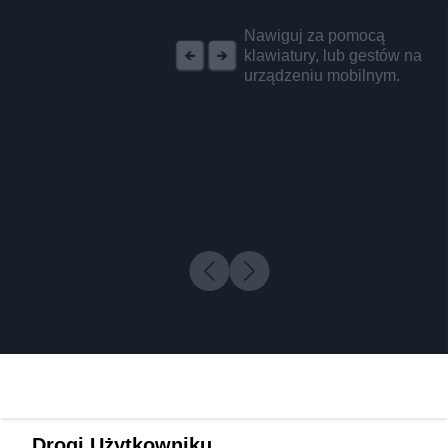
REKLAMA
Nawiguj za pomocą
klawiatury, lub gestów na
urządzeniu mobilnym.
Drogi Użytkowniku,