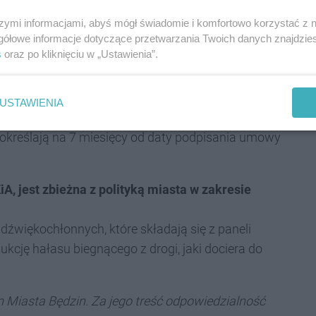
szymi informacjami, abyś mógł świadomie i komfortowo korzystać z
gółowe informacje dotyczące przetwarzania Twoich danych znajdzi
s
oraz po kliknięciu w „Ustawienia”.
o 2025 roku o godzinie 14:45, a zakończy się 18
ej nastąpi otwarcie ofert. Zamówienie będzie
USTAWIENIA
ż istnieje).
 określają na 7 miesięcy od daty podpisania umowy
, jest zbieżna z polityką miasta w zakresie
dźwiękochłonnych, które składają się z paneli
kcję hałasu biegnącego z drogi, jaki dociera do
Miasta Będzin. Za jego treść odpowiedzialność