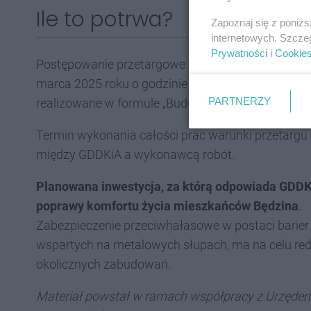
Ile to potrwa?
Zapoznaj się z poniż
internetowych. Szcze
Prywatności
i
Cookie
Postępowanie przetargowe rozpoczęło się 25 luteg
marca 2025 roku o godzinie 10:00. Kwadrans późni
PARTNERZY
realizowane w formule „Buduj” (projekt techniczny ju
Termin wykonania całości prac warunki przetargu
między GDDKiA a wykonawcą robót.
Planowana inwestycja, za którą odpowiada GDDKiA
poprawy komfortu życia mieszkańców Będzina
.
Zabezpieczenie przeciwhałasowe w postaci barier 
wspartych na metalowych słupach, ma na celu redu
okolicznych zabudowań.
Materiał powstał w ramach współpracy z Urzędem 