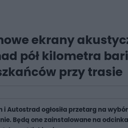
nowe ekrany akustycz
nad pół kilometra bar
szkańców przy trasie
h i Autostrad ogłosiła przetarg na wy
nie. Będą one
zainstalowane na odcink