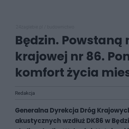
24zaglebie.pl
/
budownictwo
Będzin. Powstaną 
krajowej nr 86. Po
komfort życia mie
Redakcja
Generalna Dyrekcja Dróg Krajowyc
akustycznych wzdłuż DK86
w Będzi