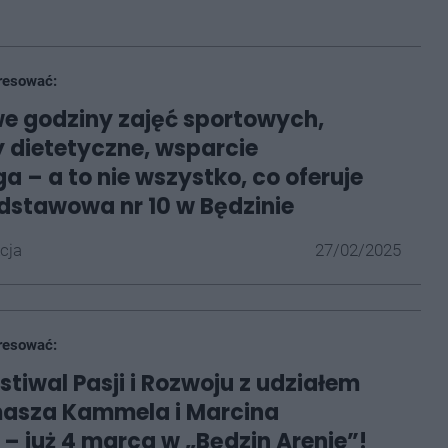
resować:
e godziny zajęć sportowych,
 dietetyczne, wsparcie
a – a to nie wszystko, co oferuje
dstawowa nr 10 w Będzinie
cja
27/02/2025
resować:
stiwal Pasji i Rozwoju z udziałem
masza Kammela i Marcina
– już 4 marca w „Będzin Arenie”!