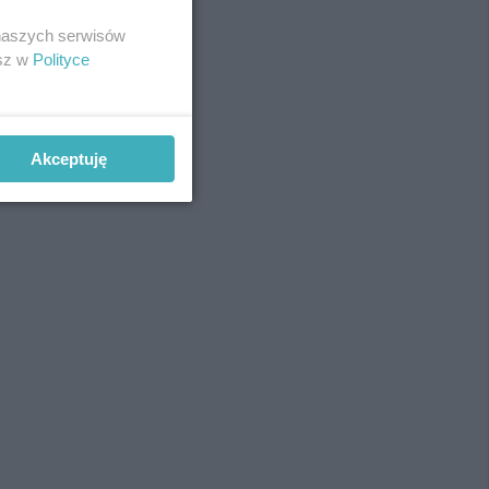
 naszych serwisów
esz w
Polityce
Akceptuję