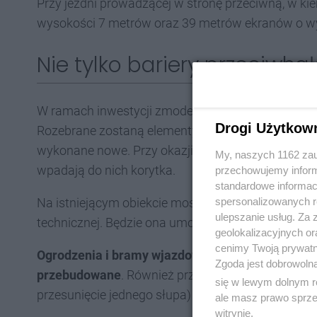
Przy jezdni prowadzącej w stronę przeciwną, w k
wysokości 7 metrów oraz 39 metrów ekranów o wy
Nie tylko bariery przeciwh
W ramach inwestycji zmodernizowane zostaną też i
Drogi Użytkow
Rozebrane zostaną elementy ściekowe w formie be
wykonane nowe. Przy okazji zostaną odnowione z
My, naszych 1162 zau
wpadają do nich korytka.
przechowujemy informa
standardowe informac
Na istniejącym obiekcie mostowym nad ulicą Adam
spersonalizowanych re
ulepszanie usług. Za
technicznej. Będzie ona umożliwiała zejście z drog
geolokalizacyjnych or
cenimy Twoją prywatno
Ogrodzenia i bramy wjazdowe do posesji przy ulicy
Zgoda jest dobrowoln
przebudowane
. Również przebudowie ulegną we f
się w lewym dolnym r
przesunięcie jednego słupa) oraz elektroenergetycz
ale masz prawo sprzec
witrynie.