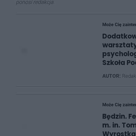
ponosi redakcja.
Może Cię zainte
Dodatkow
warsztaty
psycholog
Szkoła Po
AUTOR:
Redak
Może Cię zainte
Będzin. Fe
m. in. To
Wyrostka 