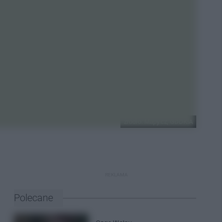
źródło: Mapy.cz, GDDKiA
REKLAMA
Polecane