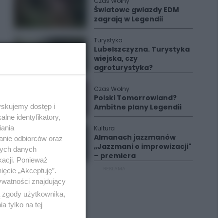
Czas Wolny
Światowe gwiazdy EDM
zagrają w Legendii
Turystyka
Lubelszczyzna. Turystyka
wiejska, czy
agroturystyka?
Czas Wolny
Polski Tomorrowland?
Ambitne plany Legendii
yskujemy dostęp i
lne identyfikatory,
iania
Kultura
Almanach jazzmanów
anie odbiorców oraz
„Jazzmani o improwizacji"
nych danych
– premiera
kacji. Ponieważ
REKLAMA
ięcie „Akceptuję”.
ywatności znajdujący
ą zgody użytkownika,
 tylko na tej