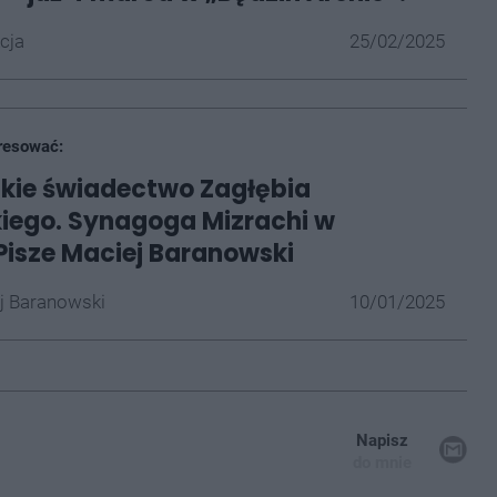
cja
25/02/2025
resować:
kie świadectwo Zagłębia
iego. Synagoga Mizrachi w
 Pisze Maciej Baranowski
j Baranowski
10/01/2025
Napisz
do mnie