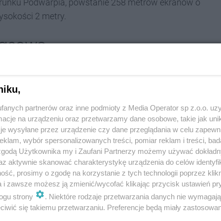
ierunku Podwarpia, powstanie 258 metrów ekranów o
sokości 2 metry.
ałasowe
stniejące odwadniające w rejonie ulicy Hutniczej.
niku,
tonowych korytek, a na to miejsce zostaną
ostaną fragmenty rowów w miejscu, w którym
fanych partnerów oraz inne podmioty z Media Operator sp z.o.o. uz
cje na urządzeniu oraz przetwarzamy dane osobowe, takie jak unika
je wysyłane przez urządzenie czy dane przeglądania w celu zapewn
a Mickiewicza zostanie wykonana furtka dla obsługi
klam, wybór spersonalizowanych treści, pomiar reklam i treści, bad
 zgodą Użytkownika my i Zaufani Partnerzy możemy używać dokład
i na istniejące schody skarpowe przy obiekcie.
az aktywnie skanować charakterystykę urządzenia do celów identyfi
ść, prosimy o zgodę na korzystanie z tych technologii poprzez klikn
 Hutniczej (posesje nr: 11, 14 i 18) zostaną
a i zawsze możesz ją zmienić/wycofać klikając przycisk ustawień pr
ragmentach sieci: teletechniczna (konieczne
ogu strony
. Niektóre rodzaje przetwarzania danych nie wymagaj
na średniego i niskiego napięcia.
iwić się takiemu przetwarzaniu. Preferencje będą miały zastosowania