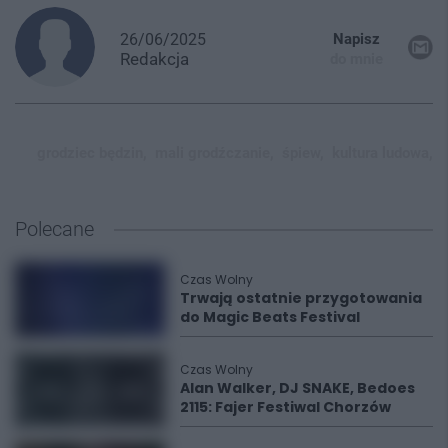
26/06/2025
Napisz
Redakcja
do mnie
grodziec będzin,
mali grodźczanie,
śpiew,
kultura ludowa,
Polecane
Czas Wolny
Trwają ostatnie przygotowania
do Magic Beats Festival
Czas Wolny
Alan Walker, DJ SNAKE, Bedoes
2115: Fajer Festiwal Chorzów