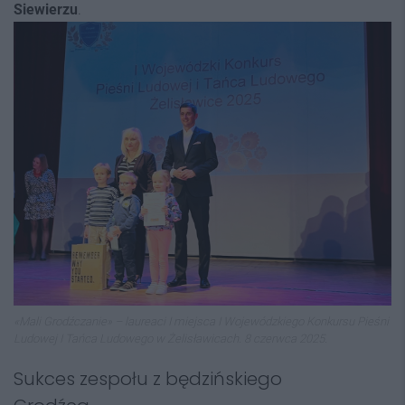
Siewierzu
.
«Mali Grodźczanie» – laureaci I miejsca I Wojewódzkiego Konkursu Pieśni
Ludowej I Tańca Ludowego w Żelisławicach. 8 czerwca 2025.
Sukces zespołu z będzińskiego