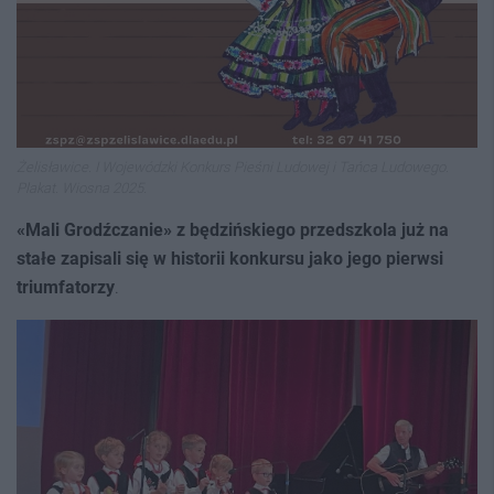
Żelisławice. I Wojewódzki Konkurs Pieśni Ludowej i Tańca Ludowego.
Plakat. Wiosna 2025.
«Mali Grodźczanie» z będzińskiego przedszkola już na
stałe zapisali się w historii konkursu jako jego pierwsi
triumfatorzy
.