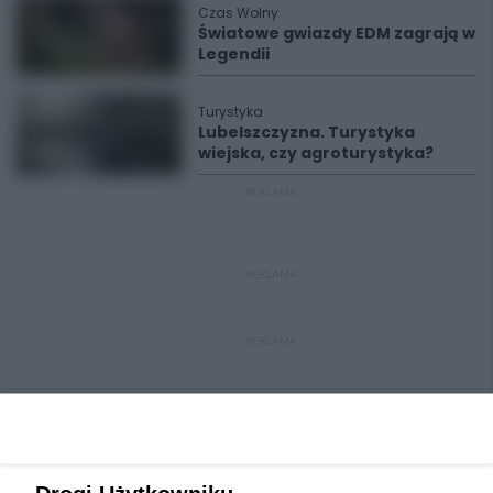
Czas Wolny
Światowe gwiazdy EDM zagrają w
Legendii
Turystyka
Lubelszczyzna. Turystyka
wiejska, czy agroturystyka?
REKLAMA
REKLAMA
REKLAMA