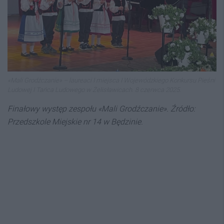
«Mali Grodźczanie» – laureaci I miejsca I Wojewódzkiego Konkursu Pieśni
Ludowej I Tańca Ludowego w Żelisławicach. 8 czerwca 2025.
Finałowy występ zespołu «Mali Grodźczanie». Źródło:
Przedszkole Miejskie nr 14 w Będzinie.