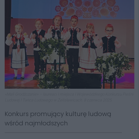
«Mali Grodźczanie» – laureaci I miejsca I Wojewódzkiego Konkursu Pieśni
Ludowej I Tańca Ludowego w Żelisławicach. 8 czerwca 2025.
Konkurs promujący kulturę ludową
wśród najmłodszych