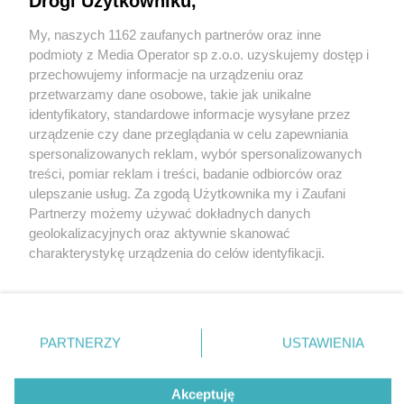
Drogi Użytkowniku,
My, naszych 1162 zaufanych partnerów oraz inne
Wydawca mediów
lokalnych
podmioty z Media Operator sp z.o.o. uzyskujemy dostęp i
przechowujemy informacje na urządzeniu oraz
przetwarzamy dane osobowe, takie jak unikalne
identyfikatory, standardowe informacje wysyłane przez
urządzenie czy dane przeglądania w celu zapewniania
spersonalizowanych reklam, wybór spersonalizowanych
Nie zapomnij
treści, pomiar reklam i treści, badanie odbiorców oraz
zapoznać się z:
polityką prywatności
ulepszanie usług. Za zgodą Użytkownika my i Zaufani
Twoje
miasto
Skontakuj się
z nami
Partnerzy możemy używać dokładnych danych
Piekary Śląskie
Kontakt
geolokalizacyjnych oraz aktywnie skanować
Chorzów
Redakcja
charakterystykę urządzenia do celów identyfikacji.
Tarnowskie Góry
Newsletter
Ruda Śląska
Reklama
Ponieważ cenimy Twoją prywatność, prosimy o zgodę na
Świętochłowice
korzystanie z tych technologii poprzez kliknięcie
Tychy
„Akceptuję”. Zgoda jest dobrowolna i zawsze możesz ją
Bytom
Katowice
zmienić/wycofać klikając przycisk ustawień prywatności
PARTNERZY
USTAWIENIA
Gliwice
znajdujący się w lewym dolnym rogu strony
. Niektóre
Zabrze
Zagłębie
rodzaje przetwarzania danych nie wymagają zgody
Akceptuję
użytkownika, ale masz prawo sprzeciwić się takiemu