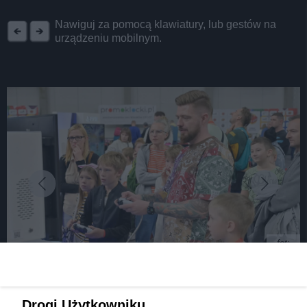
REKLAMA
Nawiguj za pomocą klawiatury, lub gestów na
urządzeniu mobilnym.
fot:
Będzin. «Klockon» 2025 już w ten weekend.
Drogi Użytkowniku,