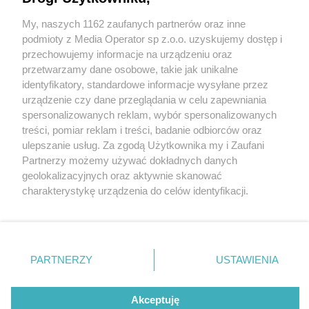
«Arena» stanie się adresem raju klockarzy –
przynajmniej w sobotę i niedzielę
My, naszych 1162 zaufanych partnerów oraz inne
Wydawca mediów
lokalnych
podmioty z Media Operator sp z.o.o. uzyskujemy dostęp i
przechowujemy informacje na urządzeniu oraz
przetwarzamy dane osobowe, takie jak unikalne
identyfikatory, standardowe informacje wysyłane przez
urządzenie czy dane przeglądania w celu zapewniania
3 / 14
spersonalizowanych reklam, wybór spersonalizowanych
Nie zapomnij
Klockon bedzin przed nami
treści, pomiar reklam i treści, badanie odbiorców oraz
zapoznać się z:
polityką prywatności
ulepszanie usług. Za zgodą Użytkownika my i Zaufani
Twoje
miasto
Skontakuj się
z nami
kolejna edycja imprezy 2
Partnerzy możemy używać dokładnych danych
Piekary Śląskie
Kontakt
geolokalizacyjnych oraz aktywnie skanować
Chorzów
Redakcja
charakterystykę urządzenia do celów identyfikacji.
Tarnowskie Góry
Newsletter
Ruda Śląska
Reklama
Ponieważ cenimy Twoją prywatność, prosimy o zgodę na
Świętochłowice
korzystanie z tych technologii poprzez kliknięcie
Tychy
„Akceptuję”. Zgoda jest dobrowolna i zawsze możesz ją
Bytom
Katowice
zmienić/wycofać klikając przycisk ustawień prywatności
REKLAMA
PARTNERZY
USTAWIENIA
Gliwice
znajdujący się w lewym dolnym rogu strony
. Niektóre
Zabrze
Zagłębie
rodzaje przetwarzania danych nie wymagają zgody
użytkownika, ale masz prawo sprzeciwić się takiemu
Akceptuję