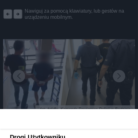
REKLAMA
Nawiguj za pomocą klawiatury, lub gestów na
urządzeniu mobilnym.
fot: źródło: Komenda Powiatowa Policji w Będzinie
Katowiczanie oszukali staruszkę z Będzina
Drogi Użytkowniku,