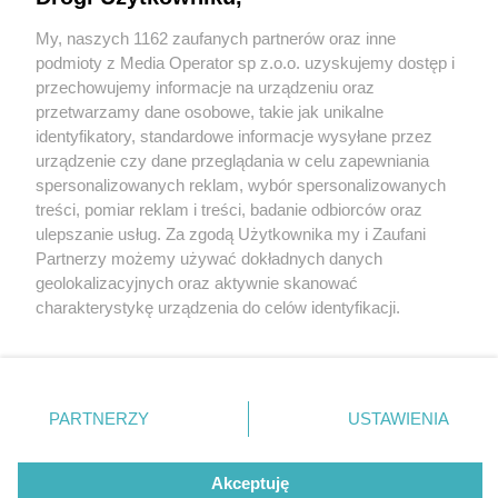
metodą na pracownika ZUS. Udało się ich złapać,
lecz forsę zdążyli już przepuścić
My, naszych 1162 zaufanych partnerów oraz inne
Wydawca mediów
lokalnych
podmioty z Media Operator sp z.o.o. uzyskujemy dostęp i
przechowujemy informacje na urządzeniu oraz
1 / 5
przetwarzamy dane osobowe, takie jak unikalne
identyfikatory, standardowe informacje wysyłane przez
Będzin. Wyłudzenie od
urządzenie czy dane przeglądania w celu zapewniania
spersonalizowanych reklam, wybór spersonalizowanych
seniorki 12 tysięcy złotych.
Nie zapomnij
treści, pomiar reklam i treści, badanie odbiorców oraz
zapoznać się z:
polityką prywatności
Zatrzymanie podejrzanych o
ulepszanie usług. Za zgodą Użytkownika my i Zaufani
Twoje
miasto
Skontakuj się
z nami
Partnerzy możemy używać dokładnych danych
oszustwo. 17 / 22 czerwca
Piekary Śląskie
Kontakt
geolokalizacyjnych oraz aktywnie skanować
Chorzów
Redakcja
charakterystykę urządzenia do celów identyfikacji.
Tarnowskie Góry
Newsletter
2026
Ruda Śląska
Reklama
Ponieważ cenimy Twoją prywatność, prosimy o zgodę na
Świętochłowice
korzystanie z tych technologii poprzez kliknięcie
Tychy
„Akceptuję”. Zgoda jest dobrowolna i zawsze możesz ją
Bytom
Katowice
zmienić/wycofać klikając przycisk ustawień prywatności
PARTNERZY
USTAWIENIA
Gliwice
REKLAMA
znajdujący się w lewym dolnym rogu strony
. Niektóre
Zabrze
Zagłębie
rodzaje przetwarzania danych nie wymagają zgody
użytkownika, ale masz prawo sprzeciwić się takiemu
Akceptuję