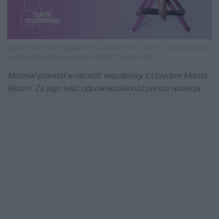
Będzin. Teatr Dzieci Zagłębia im. Jana Dormana. Koncert „Niebo jest tutaj”
w 40 rocznicę śmierci patrona. Plakat. 21 lutego 2026
Materiał powstał w ramach współpracy z Urzędem Miasta
Będzin. Za jego treść odpowiedzialność ponosi redakcja.