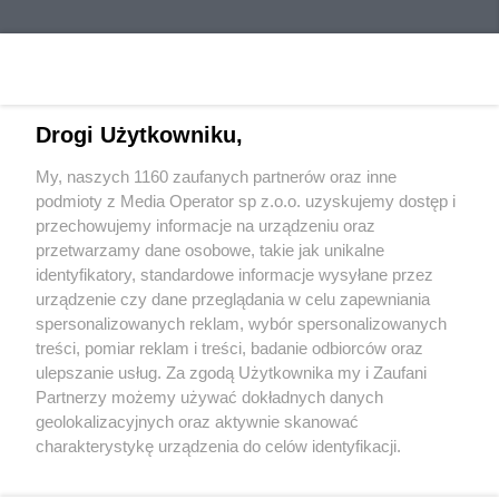
Drogi Użytkowniku,
My, naszych 1160 zaufanych partnerów oraz inne
Wydawca mediów
lokalnych
podmioty z Media Operator sp z.o.o. uzyskujemy dostęp i
przechowujemy informacje na urządzeniu oraz
przetwarzamy dane osobowe, takie jak unikalne
identyfikatory, standardowe informacje wysyłane przez
urządzenie czy dane przeglądania w celu zapewniania
spersonalizowanych reklam, wybór spersonalizowanych
Nie zapomnij
treści, pomiar reklam i treści, badanie odbiorców oraz
zapoznać się z:
polityką prywatności
ulepszanie usług. Za zgodą Użytkownika my i Zaufani
Twoje
miasto
Skontakuj się
z nami
Partnerzy możemy używać dokładnych danych
Piekary Śląskie
Kontakt
geolokalizacyjnych oraz aktywnie skanować
Chorzów
Redakcja
charakterystykę urządzenia do celów identyfikacji.
Tarnowskie Góry
Newsletter
Ruda Śląska
Reklama
Ponieważ cenimy Twoją prywatność, prosimy o zgodę na
Świętochłowice
korzystanie z tych technologii poprzez kliknięcie