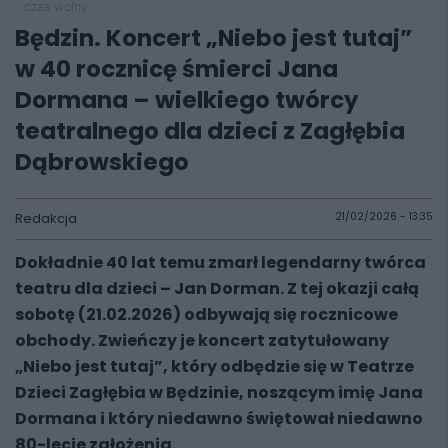
czas wolny
Będzin. Koncert „Niebo jest tutaj”
w 40 rocznicę śmierci Jana
Dormana – wielkiego twórcy
teatralnego dla dzieci z Zagłębia
Dąbrowskiego
Redakcja
21/02/2026 - 13:35
Dokładnie 40 lat temu zmarł legendarny twórca
teatru dla dzieci – Jan Dorman. Z tej okazji całą
sobotę (21.02.2026) odbywają się rocznicowe
obchody. Zwieńczy je koncert zatytułowany
„Niebo jest tutaj”, który odbędzie się w Teatrze
Dzieci Zagłębia w Będzinie, noszącym imię Jana
Dormana i który niedawno świętował niedawno
80-lecie założenia.