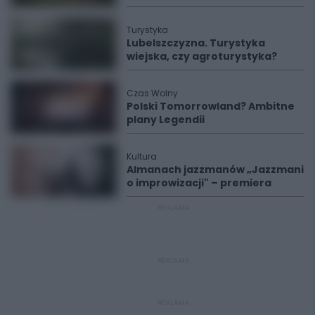
Turystyka
Lubelszczyzna. Turystyka
wiejska, czy agroturystyka?
Czas Wolny
Polski Tomorrowland? Ambitne
plany Legendii
Kultura
Almanach jazzmanów „Jazzmani
o improwizacji" – premiera
REKLAMA
REKLAMA
REKLAMA