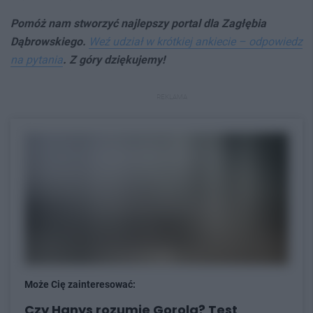
Pomóż nam stworzyć najlepszy portal dla Zagłębia
Dąbrowskiego.
Weź udział w krótkiej ankiecie – odpowiedz
na pytania
. Z góry dziękujemy!
REKLAMA
Może Cię zainteresować:
Czy Hanys rozumie Gorola? Test