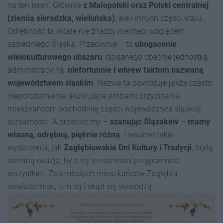
na ten teren. Głównie
z Małopolski oraz Polski centralnej
(ziemia sieradzka, wieluńska)
, ale i innych części kraju.
Odrębność ta wcale nie znaczy niechęci względem
sąsiedniego Śląska. Przeciwnie – to
ubogacenie
wielokulturowego obszaru
, opisanego obecnie jednostką
administracyjną,
niefortunnie i wbrew faktom nazwaną
województwem śląskim
. Nazwa ta powoduje jakże często
nieporozumienia skutkujące próbami przypisania
mieszkańcom wschodniej części województwa śląskiej
tożsamości. A przecież my –
szanując Ślązaków
–
mamy
własną, odrębną, pięknie różną
. I właśnie takie
wydarzenia, jak
Zagłębiowskie Dni Kultury i Tradycji
, będą
świetną okazją, by o tej tożsamości przypomnieć
wszystkim. Zaś młodych mieszkańców Zagłębia
uświadamiać, kim są i skąd się wywodzą.