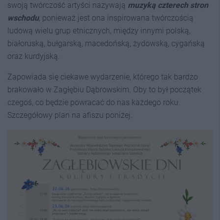
swoją twórczość artyści nazywają
m
uzyką
c
zterech
s
tron
w
schodu
, ponieważ jest ona inspirowana twórczością
ludową wielu grup etnicznych, między innymi polską,
białoruską, bułgarską, macedońską, żydowską, cygańską
oraz kurdyjską.
Zapowiada się ciekawe wydarzenie, którego tak bardzo
brakowało w Zagłębiu Dąbrowskim. Oby to był początek
czegoś, co będzie powracać do nas każdego roku.
Szczegółowy plan na afiszu poniżej.