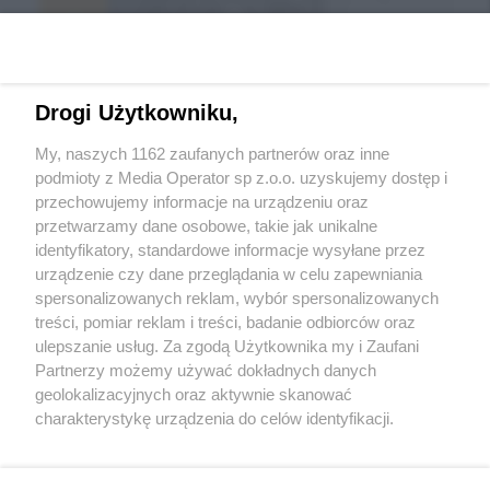
Drogi Użytkowniku,
My, naszych 1162 zaufanych partnerów oraz inne
podmioty z Media Operator sp z.o.o. uzyskujemy dostęp i
przechowujemy informacje na urządzeniu oraz
Wróć do strony głównej
przetwarzamy dane osobowe, takie jak unikalne
identyfikatory, standardowe informacje wysyłane przez
ślązag.pl
urządzenie czy dane przeglądania w celu zapewniania
spersonalizowanych reklam, wybór spersonalizowanych
treści, pomiar reklam i treści, badanie odbiorców oraz
0
%
ulepszanie usług. Za zgodą Użytkownika my i Zaufani
Partnerzy możemy używać dokładnych danych
geolokalizacyjnych oraz aktywnie skanować
charakterystykę urządzenia do celów identyfikacji.
Ponieważ cenimy Twoją prywatność, prosimy o zgodę na
korzystanie z tych technologii poprzez kliknięcie