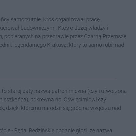
ańcy samorzutnie. Ktoś organizował pracę,
 kierował budowniczymi. Ktoś o dużej władzy i
h, pobieranych na przeprawie przez Czarną Przemszę
ednik legendarnego Krakusa, który to samo robił nad
to starej daty nazwa patronimiczna (czyli utworzona
 mieszkańca), pokrewna np. Oświęcimiowi czy
k, dzięki któremu narodził się gród na wzgórzu nad
ie - Będa. Będzińskie podanie głosi, że nazwa