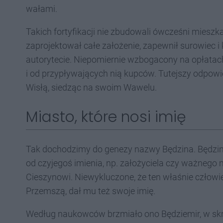
wałami.
Takich fortyfikacji nie zbudowali ówcześni mieszk
zaprojektował całe założenie, zapewnił surowiec i
autorytecie. Niepomiernie wzbogacony na opłatac
i od przypływających nią kupców. Tutejszy odpowi
Wisłą, siedząc na swoim Wawelu.
Miasto, które nosi imię
Tak dochodzimy do genezy nazwy Będzina. Będzin 
od czyjegoś imienia, np. założyciela czy ważnego
Cieszynowi. Niewykluczone, że ten właśnie człowie
Przemszą, dał mu też swoje imię.
Według naukowców brzmiało ono Będziemir, w skróc