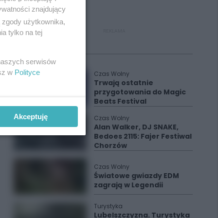
ywatności znajdujący
ą zgody użytkownika,
 tylko na tej
REKLAMA
Polecane
 naszych serwisów
esz w
Polityce
Czas Wolny
Trwają ostatnie
przygotowania do Magic
Beats Festival
Akceptuję
Czas Wolny
Alan Walker, DJ SNAKE,
Bedoes 2115: Fajer Festiwal
Chorzów
Czas Wolny
Światowe gwiazdy EDM
zagrają w Legendii
Turystyka
Lubelszczyzna. Turystyka