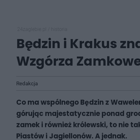
24zaglebie.pl
/
historia
Będzin i Krakus z
Wzgórza Zamkoweg
Redakcja
Co ma wspólnego Będzin z Wawelem?
górując majestatycznie ponad grod
zamek i również królewski, to nie t
Piastów i Jagiellonów. A jednak.