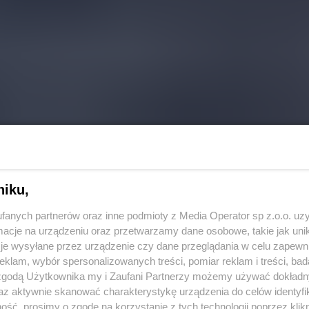
niku,
fanych partnerów oraz inne podmioty z Media Operator sp z.o.o. uz
cje na urządzeniu oraz przetwarzamy dane osobowe, takie jak unika
je wysyłane przez urządzenie czy dane przeglądania w celu zapewn
klam, wybór spersonalizowanych treści, pomiar reklam i treści, bad
 zgodą Użytkownika my i Zaufani Partnerzy możemy używać dokład
az aktywnie skanować charakterystykę urządzenia do celów identyfi
ść, prosimy o zgodę na korzystanie z tych technologii poprzez klikn