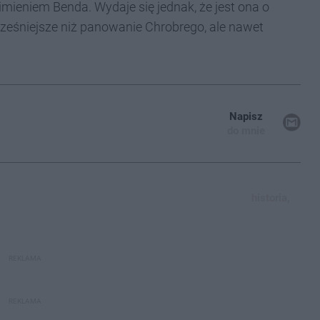
mieniem Benda. Wydaje się jednak, że jest ona o
wcześniejsze niż panowanie Chrobrego, ale nawet
Napisz
do mnie
historia,
REKLAMA
REKLAMA