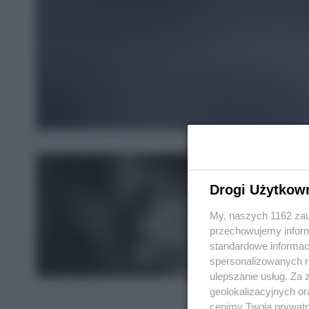
Drogi Użytkow
My, naszych 1162 zau
przechowujemy informa
standardowe informac
spersonalizowanych re
ulepszanie usług. Za
geolokalizacyjnych or
cenimy Twoją prywatno