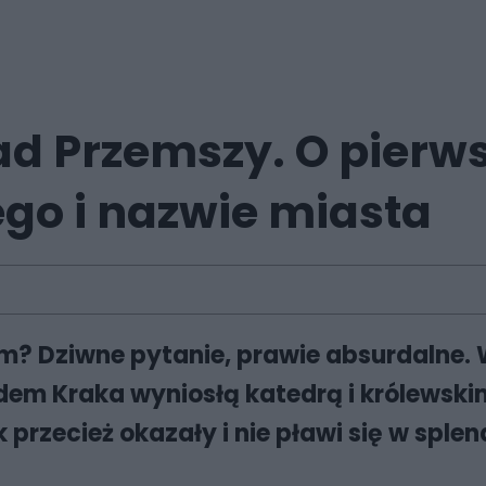
nad Przemszy. O pier
o i nazwie miasta
 Dziwne pytanie, prawie absurdalne. Wa
em Kraka wyniosłą katedrą i królewskim
ak przecież okazały i nie pławi się w spl