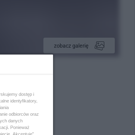
zobacz galerię
yskujemy dostęp i
lne identyfikatory,
iania
anie odbiorców oraz
nych danych
kacji. Ponieważ
ięcie „Akceptuję”.