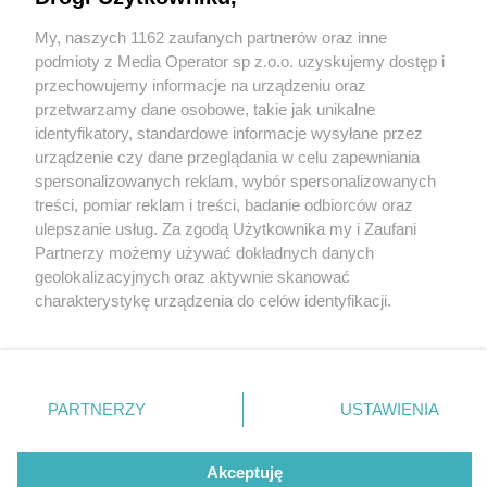
rzecz fundacji opiekującej się bezdomnymi psami
My, naszych 1162 zaufanych partnerów oraz inne
Wydawca mediów
lokalnych
podmioty z Media Operator sp z.o.o. uzyskujemy dostęp i
przechowujemy informacje na urządzeniu oraz
1 / 2
przetwarzamy dane osobowe, takie jak unikalne
identyfikatory, standardowe informacje wysyłane przez
Będzin-Grodziec.
urządzenie czy dane przeglądania w celu zapewniania
spersonalizowanych reklam, wybór spersonalizowanych
Charytatywny koncert kolęd
Nie zapomnij
treści, pomiar reklam i treści, badanie odbiorców oraz
zapoznać się z:
polityką prywatności
ulepszanie usług. Za zgodą Użytkownika my i Zaufani
na fundacje «Karmimy
Twoje
miasto
Skontakuj się
z nami
Partnerzy możemy używać dokładnych danych
Piekary Śląskie
Kontakt
geolokalizacyjnych oraz aktywnie skanować
Psiaki». 1 lutego 2026.
Chorzów
Redakcja
charakterystykę urządzenia do celów identyfikacji.
Tarnowskie Góry
Newsletter
Ruda Śląska
Reklama
Ponieważ cenimy Twoją prywatność, prosimy o zgodę na
Świętochłowice
korzystanie z tych technologii poprzez kliknięcie
Tychy
„Akceptuję”. Zgoda jest dobrowolna i zawsze możesz ją
Bytom
Katowice
zmienić/wycofać klikając przycisk ustawień prywatności
REKLAMA
PARTNERZY
USTAWIENIA
Gliwice
znajdujący się w lewym dolnym rogu strony
. Niektóre
Zabrze
Zagłębie
rodzaje przetwarzania danych nie wymagają zgody
użytkownika, ale masz prawo sprzeciwić się takiemu
Akceptuję