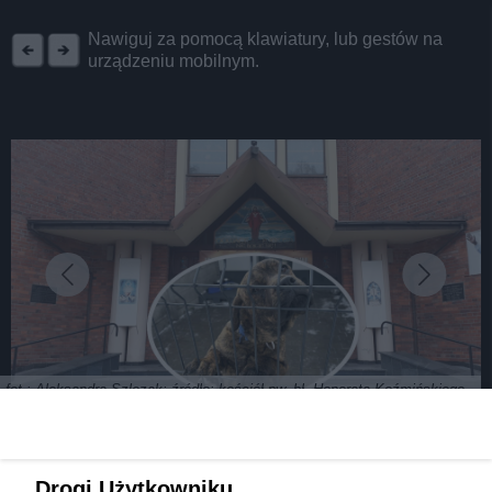
REKLAMA
Nawiguj za pomocą klawiatury, lub gestów na
urządzeniu mobilnym.
: fot.: Aleksandra Szlęzak; źródło: kościół pw. bł. Honorata Koźmińskiego
Będzin-Grodziec. Charytatywny koncert kolęd na
Drogi Użytkowniku,