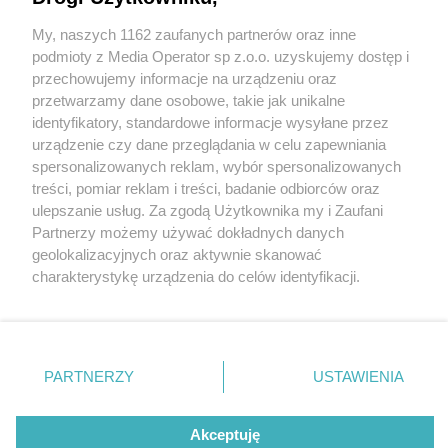
My, naszych 1162 zaufanych partnerów oraz inne
Wydawca mediów
lokalnych
podmioty z Media Operator sp z.o.o. uzyskujemy dostęp i
przechowujemy informacje na urządzeniu oraz
przetwarzamy dane osobowe, takie jak unikalne
identyfikatory, standardowe informacje wysyłane przez
urządzenie czy dane przeglądania w celu zapewniania
3 / 0
spersonalizowanych reklam, wybór spersonalizowanych
Nie zapomnij
treści, pomiar reklam i treści, badanie odbiorców oraz
zapoznać się z:
polityką prywatności
ulepszanie usług. Za zgodą Użytkownika my i Zaufani
Twoje
miasto
Skontakuj się
z nami
Partnerzy możemy używać dokładnych danych
Piekary Śląskie
Kontakt
geolokalizacyjnych oraz aktywnie skanować
Chorzów
Redakcja
charakterystykę urządzenia do celów identyfikacji.
Tarnowskie Góry
Newsletter
Ruda Śląska
Reklama
Ponieważ cenimy Twoją prywatność, prosimy o zgodę na
Świętochłowice
korzystanie z tych technologii poprzez kliknięcie
Tychy
„Akceptuję”. Zgoda jest dobrowolna i zawsze możesz ją
Bytom
Katowice
zmienić/wycofać klikając przycisk ustawień prywatności
REKLAMA
PARTNERZY
USTAWIENIA
Gliwice
znajdujący się w lewym dolnym rogu strony
. Niektóre
Zabrze
Zagłębie
rodzaje przetwarzania danych nie wymagają zgody
użytkownika, ale masz prawo sprzeciwić się takiemu
Akceptuję