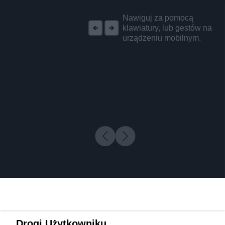
REKLAMA
Nawiguj za pomocą
klawiatury, lub gestów na
urządzeniu mobilnym.
Drogi Użytkowniku,