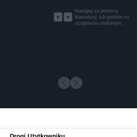
REKLAMA
Nawiguj za pomocą
klawiatury, lub gestów na
urządzeniu mobilnym.
Drogi Użytkowniku,