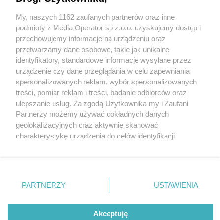
My, naszych 1162 zaufanych partnerów oraz inne
Wydawca mediów
lokalnych
podmioty z Media Operator sp z.o.o. uzyskujemy dostęp i
przechowujemy informacje na urządzeniu oraz
przetwarzamy dane osobowe, takie jak unikalne
identyfikatory, standardowe informacje wysyłane przez
urządzenie czy dane przeglądania w celu zapewniania
3 / 0
spersonalizowanych reklam, wybór spersonalizowanych
Nie zapomnij
treści, pomiar reklam i treści, badanie odbiorców oraz
zapoznać się z:
polityką prywatności
ulepszanie usług. Za zgodą Użytkownika my i Zaufani
Twoje
miasto
Skontakuj się
z nami
Partnerzy możemy używać dokładnych danych
Piekary Śląskie
Kontakt
geolokalizacyjnych oraz aktywnie skanować
Chorzów
Redakcja
charakterystykę urządzenia do celów identyfikacji.
Tarnowskie Góry
Newsletter
Ruda Śląska
Reklama
Ponieważ cenimy Twoją prywatność, prosimy o zgodę na
Świętochłowice
korzystanie z tych technologii poprzez kliknięcie
Tychy
„Akceptuję”. Zgoda jest dobrowolna i zawsze możesz ją
Bytom
Katowice
zmienić/wycofać klikając przycisk ustawień prywatności
REKLAMA
PARTNERZY
USTAWIENIA
Gliwice
znajdujący się w lewym dolnym rogu strony
. Niektóre
Zabrze
Zagłębie
rodzaje przetwarzania danych nie wymagają zgody
użytkownika, ale masz prawo sprzeciwić się takiemu
Akceptuję