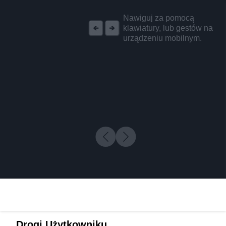
REKLAMA
Nawiguj za pomocą
klawiatury, lub gestów na
urządzeniu mobilnym.
Drogi Użytkowniku,