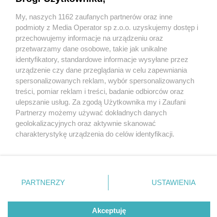
My, naszych 1162 zaufanych partnerów oraz inne
Wydawca mediów
lokalnych
podmioty z Media Operator sp z.o.o. uzyskujemy dostęp i
przechowujemy informacje na urządzeniu oraz
przetwarzamy dane osobowe, takie jak unikalne
identyfikatory, standardowe informacje wysyłane przez
urządzenie czy dane przeglądania w celu zapewniania
1 / 0
spersonalizowanych reklam, wybór spersonalizowanych
Nie zapomnij
treści, pomiar reklam i treści, badanie odbiorców oraz
zapoznać się z:
polityką prywatności
ulepszanie usług. Za zgodą Użytkownika my i Zaufani
Twoje
miasto
Skontakuj się
z nami
Partnerzy możemy używać dokładnych danych
Piekary Śląskie
Kontakt
geolokalizacyjnych oraz aktywnie skanować
Chorzów
Redakcja
charakterystykę urządzenia do celów identyfikacji.
Tarnowskie Góry
Newsletter
Ruda Śląska
Reklama
Ponieważ cenimy Twoją prywatność, prosimy o zgodę na
Świętochłowice
korzystanie z tych technologii poprzez kliknięcie
Tychy
„Akceptuję”. Zgoda jest dobrowolna i zawsze możesz ją
Bytom
Katowice
zmienić/wycofać klikając przycisk ustawień prywatności
REKLAMA
PARTNERZY
USTAWIENIA
Gliwice
znajdujący się w lewym dolnym rogu strony
. Niektóre
Zabrze
Zagłębie
rodzaje przetwarzania danych nie wymagają zgody
użytkownika, ale masz prawo sprzeciwić się takiemu
Akceptuję