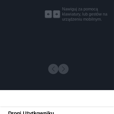
REKLAMA
Nawiguj za pomocą
klawiatury, lub gestów na
urządzeniu mobilnym.
Drogi Użytkowniku,