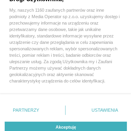
My, naszych 1160 zaufanych partnerów oraz inne
Wydawca mediów
lokalnych
podmioty z Media Operator sp z.o.o. uzyskujemy dostęp i
przechowujemy informacje na urządzeniu oraz
przetwarzamy dane osobowe, takie jak unikalne
identyfikatory, standardowe informacje wysyłane przez
urządzenie czy dane przeglądania w celu zapewniania
2 / 0
spersonalizowanych reklam, wybór spersonalizowanych
Nie zapomnij
treści, pomiar reklam i treści, badanie odbiorców oraz
zapoznać się z:
polityką prywatności
ulepszanie usług. Za zgodą Użytkownika my i Zaufani
Twoje
miasto
Skontakuj się
z nami
Partnerzy możemy używać dokładnych danych
Piekary Śląskie
Kontakt
geolokalizacyjnych oraz aktywnie skanować
Chorzów
Redakcja
charakterystykę urządzenia do celów identyfikacji.
Tarnowskie Góry
Newsletter
Ruda Śląska
Reklama
Ponieważ cenimy Twoją prywatność, prosimy o zgodę na
Świętochłowice
korzystanie z tych technologii poprzez kliknięcie
Tychy
„Akceptuję”. Zgoda jest dobrowolna i zawsze możesz ją
Bytom
Katowice
zmienić/wycofać klikając przycisk ustawień prywatności
REKLAMA
PARTNERZY
USTAWIENIA
Gliwice
znajdujący się w lewym dolnym rogu strony
. Niektóre
Zabrze
Zagłębie
rodzaje przetwarzania danych nie wymagają zgody
użytkownika, ale masz prawo sprzeciwić się takiemu
Akceptuję